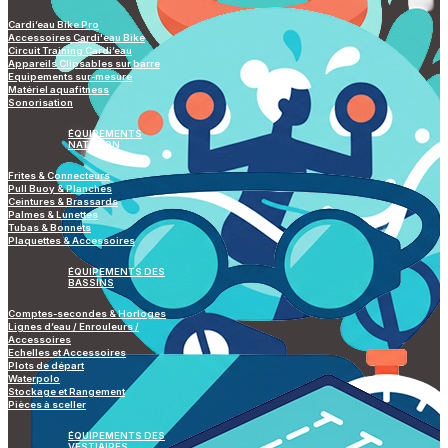
Cardi’eau Bike Pro
Accessoires Cardi'eau Bike
Circuit Training Cardi’eau
Appareils Clipsables sur barre
Equipements sur-mesure
Matériel aquafitness
Sonorisation
ÉQUIPEMENTS
NATATION
Frites & Connecteurs
Pull Buoy & Planches
Ceintures & Brassards
Palmes & Lunettes
Tubas & Bonnets
Plaquettes & Accessoires
ÉQUIPEMENTS DES
BASSINS
Comptes-secondes & Horloges
Lignes d’eau / Enrouleurs /
Accessoires
Echelles et Accessoires
Plots de départ
Waterpolo
Stockage et Rangement
Pièces à sceller
ÉQUIPEMENTS DES
VESTIAIRES