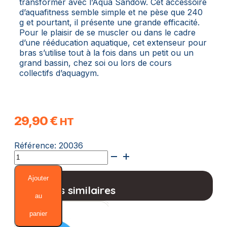
transformer avec l’Aqua Sandow. Cet accessoire
d’aquafitness semble simple et ne pèse que 240
g et pourtant, il présente une grande efficacité.
Pour le plaisir de se muscler ou dans le cadre
d’une rééducation aquatique, cet extenseur pour
bras s’utilise tout à la fois dans un petit ou un
grand bassin, chez soi ou lors de cours
collectifs d’aquagym.
29,90
€
HT
Référence:
20036
quantité
de
Aqua
Ajouter
Sandow
Produits similaires
Rouge
au
panier