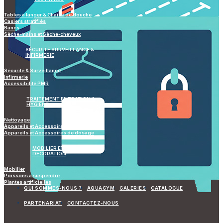
Tables à langer & Chaise de douche
Casiers stratifiés
Bancs
Sèche-mains et Sèche-cheveux
SÉCURITÉ SURVEILLANCE &
INFIRMERIE
Sécurité & Surveillance
Infirmerie
Accessibilité PMR
TRAITEMENT FILTRATION &
HYGIÈNE
Nettoyage
Appareils et Accessoires de mesure
Appareils et Accessoires de dosage
MOBILIER ET
DECORATION
Mobilier
Poissons à suspendre
Plantes artificielles
QUI SOMMES-NOUS ?
AQUAGYM
GALERIES
CATALOGUE
PARTENARIAT
CONTACTEZ-NOUS