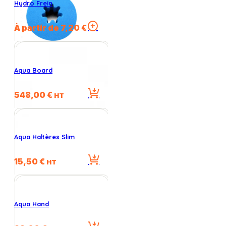
Hydro Frein
Ce
À partir de
7,20
€
produit
a
plusieurs
variations.
Aqua Board
Les
options
548,00
€
peuvent
HT
être
choisies
sur
la
Aqua Haltères Slim
page
du
15,50
€
HT
produit
Aqua Hand