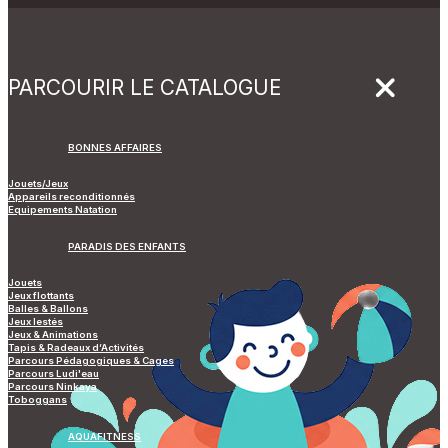
PARCOURIR LE CATALOGUE
BONNES AFFAIRES
Jouets/Jeux
Appareils reconditionnés
Equipements Natation
PARADIS DES ENFANTS
Jouets
Jeux flottants
Balles & Ballons
Jeux lestés
Jeux & Animations
Tapis & Radeaux d’Activités
Parcours Pédagogiques & Cages
Parcours Ludi'eau
Parcours Ninkaya
Toboggans
AQUAFITNESS