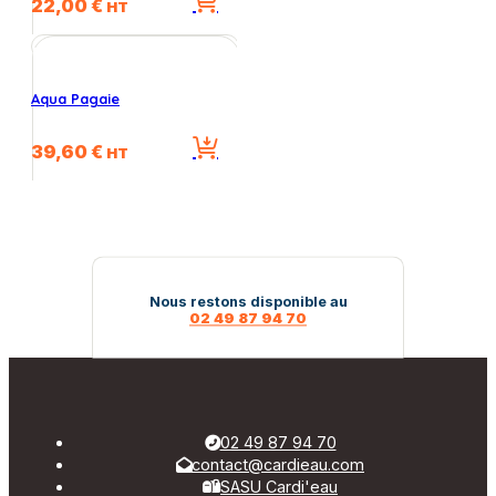
22,00
€
HT
Aqua Pagaie
39,60
€
HT
Nous restons disponible au
02 49 87 94 70
02 49 87 94 70
contact@cardieau.com
SASU Cardi'eau