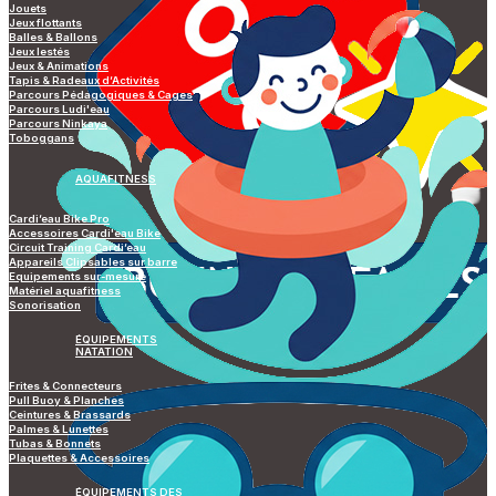
Jouets
Jeux flottants
Balles & Ballons
Jeux lestés
Jeux & Animations
Tapis & Radeaux d’Activités
Parcours Pédagogiques & Cages
Parcours Ludi'eau
Parcours Ninkaya
Toboggans
AQUAFITNESS
Cardi’eau Bike Pro
Accessoires Cardi'eau Bike
Circuit Training Cardi’eau
Appareils Clipsables sur barre
Equipements sur-mesure
Matériel aquafitness
Sonorisation
ÉQUIPEMENTS
NATATION
Frites & Connecteurs
Pull Buoy & Planches
Ceintures & Brassards
Palmes & Lunettes
Tubas & Bonnets
Plaquettes & Accessoires
ÉQUIPEMENTS DES