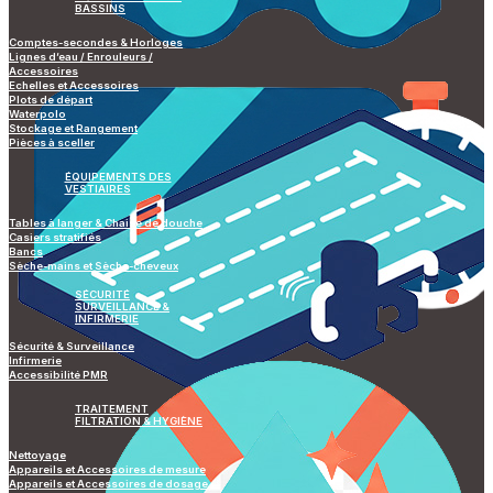
BASSINS
Comptes-secondes & Horloges
Lignes d’eau / Enrouleurs /
Accessoires
Echelles et Accessoires
Plots de départ
Waterpolo
Stockage et Rangement
Pièces à sceller
ÉQUIPEMENTS DES
VESTIAIRES
Tables à langer & Chaise de douche
Casiers stratifiés
Bancs
Sèche-mains et Sèche-cheveux
SÉCURITÉ
SURVEILLANCE &
INFIRMERIE
Sécurité & Surveillance
Infirmerie
Accessibilité PMR
TRAITEMENT
FILTRATION & HYGIÈNE
Nettoyage
Appareils et Accessoires de mesure
Appareils et Accessoires de dosage