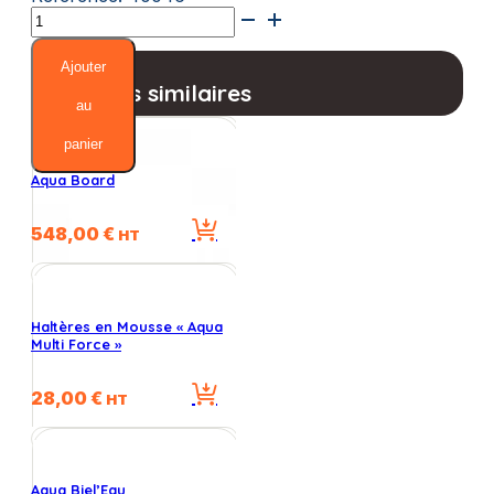
quantité
de
Cardi'Eau
Ajouter
Planche
Produits similaires
Abdominale
au
Clipsable
panier
Aqua Board
548,00
€
HT
Haltères en Mousse « Aqua
Multi Force »
28,00
€
HT
Aqua Biel’Eau