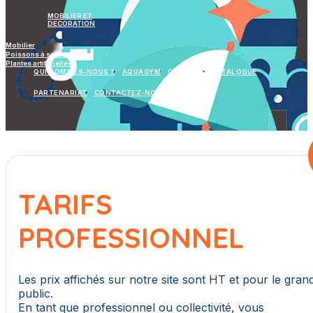
MOBILIER ET
DECORATION
Mobilier
Poissons à suspendre
Plantes artificielles
QUI SOMMES-NOUS ?
AQUAGYM
GALERIES
CATALOGUE
PARTENARIAT
CONTACTEZ-NOUS
TARIFS
PROFESSIONNEL
Les prix affichés sur notre site sont HT et pour le gran
public.
En tant que professionnel ou collectivité, vous