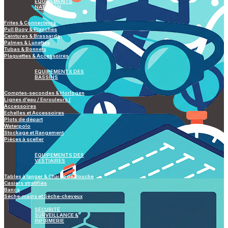
ÉQUIPEMENTS
NATATION
Frites & Connecteurs
Pull Buoy & Planches
Ceintures & Brassards
Palmes & Lunettes
Tubas & Bonnets
Plaquettes & Accessoires
ÉQUIPEMENTS DES
BASSINS
Comptes-secondes & Horloges
Lignes d’eau / Enrouleurs /
Accessoires
Echelles et Accessoires
Plots de départ
Waterpolo
Stockage et Rangement
Pièces à sceller
ÉQUIPEMENTS DES
VESTIAIRES
Tables à langer & Chaise de douche
Casiers stratifiés
Bancs
Sèche-mains et Sèche-cheveux
SÉCURITÉ
SURVEILLANCE &
INFIRMERIE