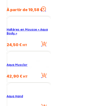
Ce
À partir de
19,58
€
produit
a
plusieurs
variations.
Haltères en Mousse « Aqua
Les
Body »
options
peuvent
24,50
€
HT
être
choisies
sur
la
Aqua Musclor
page
du
produit
42,90
€
HT
Aqua Hand