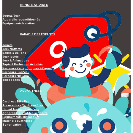
BONNES AFFAIRES
Jouets/Jeux
Appareils reconditionnés
Equipements Natation
PARADIS DES ENFANTS
Jouets
Jeux flottants
Balles & Ballons
Jeux lestés
Jeux & Animations
Tapis & Radeaux d’Activités
Parcours Pédagogiques & Cages
Parcours Ludi'eau
Parcours Ninkaya
Toboggans
AQUAFITNESS
Cardi’eau Bike Pro
Accessoires Cardi'eau Bike
Circuit Training Cardi’eau
Appareils Clipsables sur barre
Equipements sur-mesure
Matériel aquafitness
Sonorisation