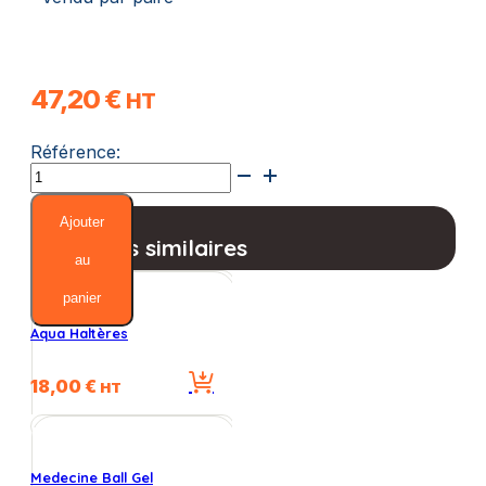
47,20
€
HT
Référence:
quantité
de
Training
Ajouter
Ball
Produits similaires
au
panier
Aqua Haltères
18,00
€
HT
Medecine Ball Gel