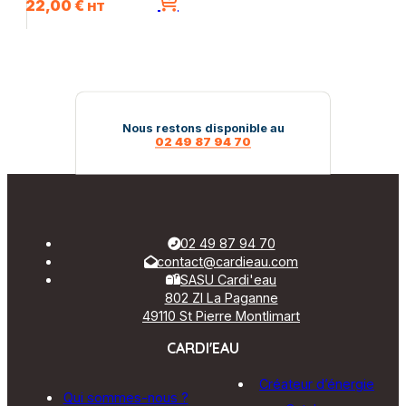
22,00
€
HT
Nous restons disponible au
02 49 87 94 70
02 49 87 94 70
contact@cardieau.com
SASU Cardi'eau
802 ZI La Paganne
49110 St Pierre Montlimart
CARDI'EAU
Créateur d’énergie
Qui sommes-nous ?