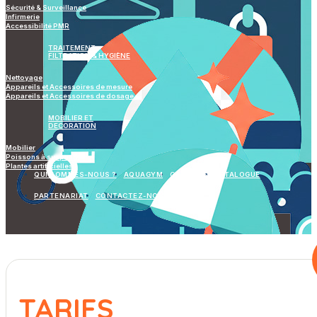
Sécurité & Surveillance
Infirmerie
Accessibilité PMR
TRAITEMENT
FILTRATION & HYGIÈNE
Nettoyage
Appareils et Accessoires de mesure
Appareils et Accessoires de dosage
MOBILIER ET
DECORATION
Mobilier
Poissons à suspendre
Plantes artificielles
QUI SOMMES-NOUS ?
AQUAGYM
GALERIES
CATALOGUE
PARTENARIAT
CONTACTEZ-NOUS
TARIFS