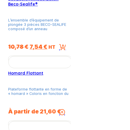
Beco-Sealife®
L’ensemble d’équipement de
plongée 3 pièces BECO-SEALIFE
composé d’un anneau
Le
Le
10,78
€
7,54
€
HT
prix
prix
initial
actuel
était :
est :
Homard Flottant
10,78 €.
7,54 €.
Plateforme flottante en forme de
« homard » Coloris en fonction du
À partir de
21,60
€
Ce
produit
a
plusieurs