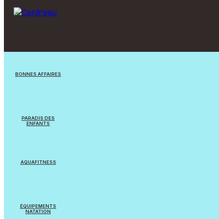
BONNES AFFAIRES
Jouets/Jeux
PARADIS DES
ENFANTS
Appareils reconditionnés
Jouets
Equipements Natation
AQUAFITNESS
Jeux flottants
Cardi’eau Bike Pro
Balles & Ballons
ÉQUIPEMENTS
NATATION