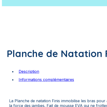
Appareils et Accessoires de mesure
Mobilier
Appareils et Accessoires de dosage
Poissons à suspendre
Plantes artificielles
Planche de Natation F
Description
Informations complémentaires
La Planche de natation Finis immobilise les bras pour 
la force des jambes. Fait de mousse EVA qui ne frottera