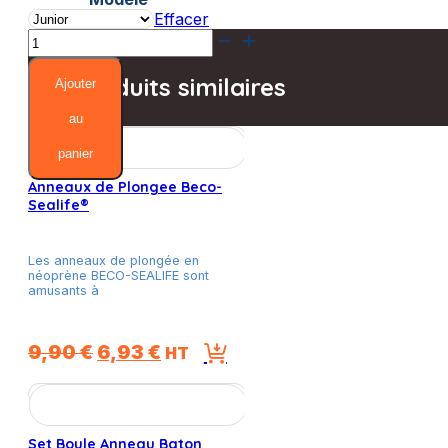
Effacer
quantité
de
Planche
Produits similaires
Ajouter
de
Natation
au
Finis
panier
Anneaux de Plongee Beco-
Sealife®
Les anneaux de plongée en
néoprène BECO-SEALIFE sont
amusants à
Le
Le
9,90
€
6,93
€
HT
prix
prix
initial
actuel
était :
est :
Set Boule Anneau Baton
9,90 €.
6,93 €.