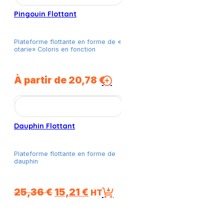
variations.
Pingouin Flottant
Les
options
peuvent
Plateforme flottante en forme de «
être
otarie» Coloris en fonction
choisies
sur
la
À partir de
20,78
€
Ce
page
produit
du
a
produit
plusieurs
variations.
Dauphin Flottant
Les
options
peuvent
Plateforme flottante en forme de
être
dauphin
choisies
sur
la
Le
Le
25,36
€
15,21
€
HT
page
prix
prix
du
initial
actuel
produit