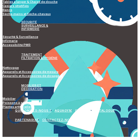
Tables à langer & Chaise de douche
Casiers stratifiés
Bancs
Sèche-mains et Sèche-cheveux
SÉCURITÉ
SURVEILLANCE &
INFIRMERIE
Sécurité & Surveillance
Infirmerie
Accessibilité PMR
TRAITEMENT
FILTRATION & HYGIÈNE
Nettoyage
Appareils et Accessoires de mesure
Appareils et Accessoires de dosage
MOBILIER ET
DECORATION
Mobilier
Poissons à suspendre
Plantes artificielles
QUI SOMMES-NOUS ?
AQUAGYM
GALERIES
CATALOGUE
PARTENARIAT
CONTACTEZ-NOUS