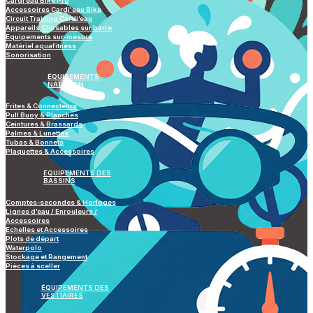
Cardi’eau Bike Pro
Accessoires Cardi'eau Bike
Circuit Training Cardi’eau
Appareils Clipsables sur barre
Equipements sur-mesure
Matériel aquafitness
Sonorisation
ÉQUIPEMENTS
NATATION
Frites & Connecteurs
Pull Buoy & Planches
Ceintures & Brassards
Palmes & Lunettes
Tubas & Bonnets
Plaquettes & Accessoires
ÉQUIPEMENTS DES
BASSINS
Comptes-secondes & Horloges
Lignes d’eau / Enrouleurs /
Accessoires
Echelles et Accessoires
Plots de départ
Waterpolo
Stockage et Rangement
Pièces à sceller
ÉQUIPEMENTS DES
VESTIAIRES