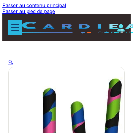
Passer au contenu principal
Passer au pied de page
0
🔍