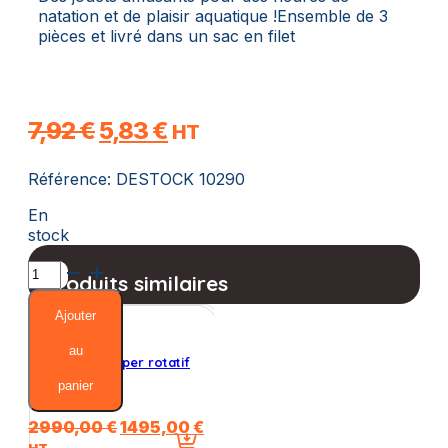
natation et de plaisir aquatique !Ensemble de 3
pièces et livré dans un sac en filet
Le
Le
7,92
€
5,83
€
HT
prix
prix
Référence:
DESTOCK 10290
initial
actuel
était :
est :
En
stock
7,92 €.
5,83 €.
quantité
Produits similaires
de
Batons
Ajouter
de
Plongee
au
Cardi’eau Stepper rotatif
Beco-
reconditionné
panier
Sealife®
Le
Le
2990,00
€
1495,00
€
prix
prix