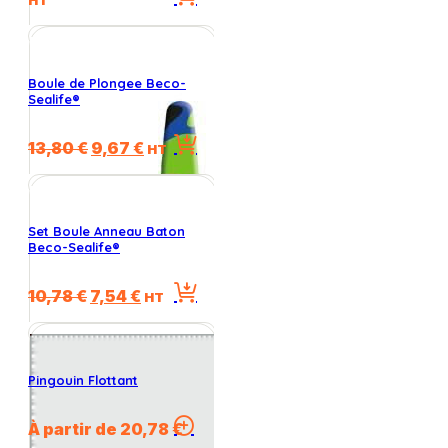
HT
initial
actuel
était :
est :
2990,00 €.
1495,00 €.
Boule de Plongee Beco-
Sealife®
Le
Le
13,80
€
9,67
€
HT
prix
prix
initial
actuel
était :
est :
13,80 €.
9,67 €.
Set Boule Anneau Baton
Beco-Sealife®
Le
Le
10,78
€
7,54
€
HT
prix
prix
initial
actuel
était :
est :
10,78 €.
7,54 €.
Pingouin Flottant
Ce
À partir de
20,78
€
produit