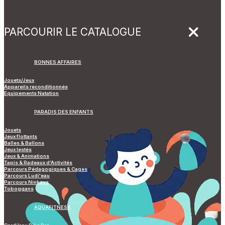
PARCOURIR LE CATALOGUE
BONNES AFFAIRES
Jouets/Jeux
Appareils reconditionnés
Equipements Natation
PARADIS DES ENFANTS
Jouets
Jeux flottants
Balles & Ballons
Jeux lestés
Jeux & Animations
Tapis & Radeaux d’Activités
Parcours Pédagogiques & Cages
Parcours Ludi'eau
Parcours Ninkaya
Toboggans
AQUAFITNESS