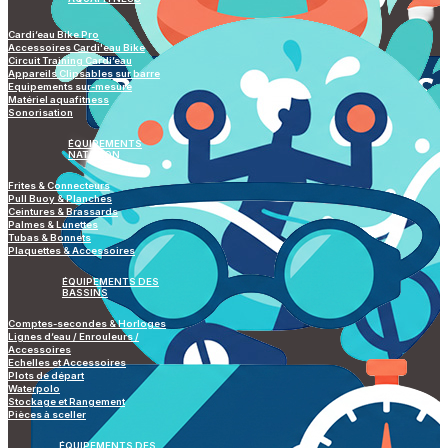
Cardi’eau Bike Pro
Accessoires Cardi'eau Bike
Circuit Training Cardi’eau
Appareils Clipsables sur barre
Equipements sur-mesure
Matériel aquafitness
Sonorisation
ÉQUIPEMENTS
NATATION
Frites & Connecteurs
Pull Buoy & Planches
Ceintures & Brassards
Palmes & Lunettes
Tubas & Bonnets
Plaquettes & Accessoires
ÉQUIPEMENTS DES
BASSINS
Comptes-secondes & Horloges
Lignes d’eau / Enrouleurs /
Accessoires
Echelles et Accessoires
Plots de départ
Waterpolo
Stockage et Rangement
Pièces à sceller
ÉQUIPEMENTS DES