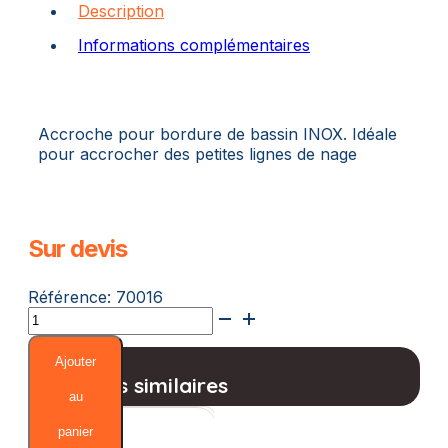
Description
Informations complémentaires
Accroche pour bordure de bassin INOX. Idéale
pour accrocher des petites lignes de nage
Sur devis
Référence:
70016
quantité
de
Accroche
Ajouter
Platine
Produits similaires
au
panier