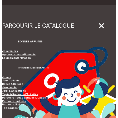
PARCOURIR LE CATALOGUE
BONNES AFFAIRES
Jouets/Jeux
Appareils reconditionnés
Equipements Natation
PARADIS DES ENFANTS
Jouets
Jeux flottants
Balles & Ballons
Jeux lestés
Jeux & Animations
Tapis & Radeaux d’Activités
Parcours Pédagogiques & Cages
Parcours Ludi'eau
Parcours Ninkaya
Toboggans
AQUAFITNESS