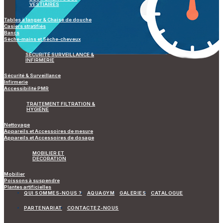
VESTIAIRES
Tables à langer & Chaise de douche
Casiers stratifiés
Bancs
Sèche-mains et Sèche-cheveux
SÉCURITÉ SURVEILLANCE &
INFIRMERIE
Sécurité & Surveillance
Infirmerie
Accessibilité PMR
TRAITEMENT FILTRATION &
HYGIÈNE
Nettoyage
Appareils et Accessoires de mesure
Appareils et Accessoires de dosage
MOBILIER ET
DECORATION
Mobilier
Poissons à suspendre
Plantes artificielles
QUI SOMMES-NOUS ?
AQUAGYM
GALERIES
CATALOGUE
PARTENARIAT
CONTACTEZ-NOUS