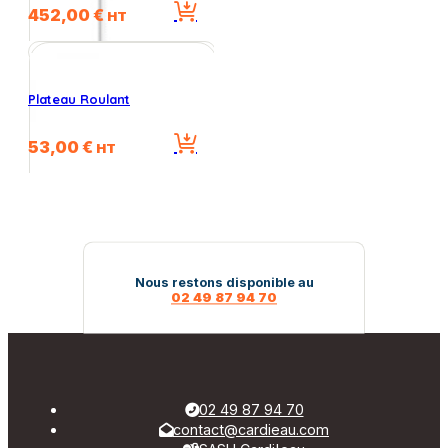
452,00
€
HT
Plateau Roulant
53,00
€
HT
Nous restons disponible au
02 49 87 94 70
02 49 87 94 70
contact@cardieau.com