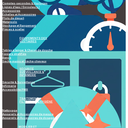
Comptes-secondes & Horloges
Lignes d’eau / Enrouleurs /
Accessoires
Echelles et Accessoires
Plots de départ
Waterpolo
Stockage et Rangement
Pièces à sceller
ÉQUIPEMENTS DES
VESTIAIRES
Tables à langer & Chaise de douche
Casiers stratifiés
Bancs
Sèche-mains et Sèche-cheveux
SÉCURITÉ
SURVEILLANCE &
INFIRMERIE
Sécurité & Surveillance
Infirmerie
Accessibilité PMR
TRAITEMENT
FILTRATION & HYGIÈNE
Nettoyage
Appareils et Accessoires de mesure
Appareils et Accessoires de dosage
MOBILIER ET