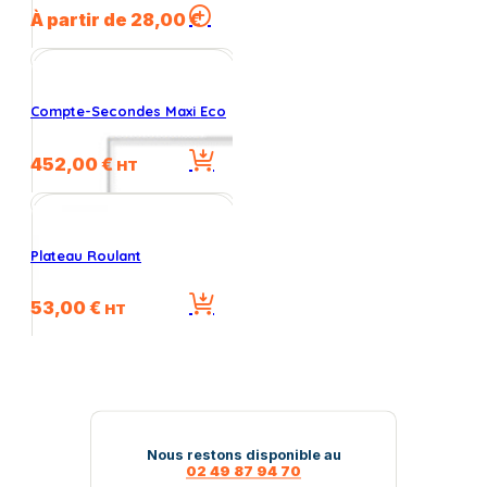
du
Ce
À partir de
28,00
€
produit
produit
a
plusieurs
variations.
Compte-Secondes Maxi Eco
Les
options
452,00
€
peuvent
HT
être
choisies
sur
la
Plateau Roulant
page
du
53,00
€
HT
produit
Nous restons disponible au
02 49 87 94 70