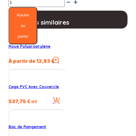
quantité
de
Chariot
Ajouter
Enrouleur
Produits similaires
12
au
Lignes
panier
Roue Polyproprylene
Ce
À partir de
12,83
€
produit
a
plusieurs
variations.
Cage PVC Avec Couvercle
Les
options
537,75
€
peuvent
HT
être
choisies
sur
la
Bac de Rangement
page