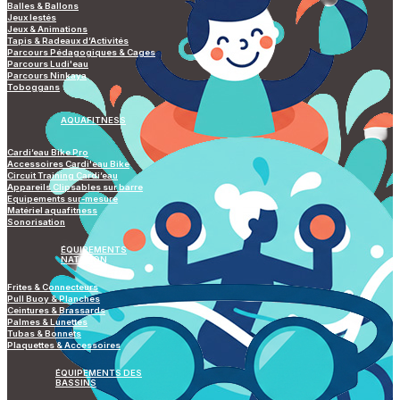
Balles & Ballons
Jeux lestés
Jeux & Animations
Tapis & Radeaux d’Activités
Parcours Pédagogiques & Cages
Parcours Ludi'eau
Parcours Ninkaya
Toboggans
AQUAFITNESS
Cardi’eau Bike Pro
Accessoires Cardi'eau Bike
Circuit Training Cardi’eau
Appareils Clipsables sur barre
Equipements sur-mesure
Matériel aquafitness
Sonorisation
ÉQUIPEMENTS
NATATION
Frites & Connecteurs
Pull Buoy & Planches
Ceintures & Brassards
Palmes & Lunettes
Tubas & Bonnets
Plaquettes & Accessoires
ÉQUIPEMENTS DES
BASSINS