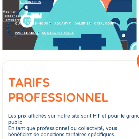
DECORATION
Mobilier
Poissons à suspendre
Plantes artificielles
QUI SOMMES-NOUS ?
AQUAGYM
GALERIES
CATALOGUE
PARTENARIAT
CONTACTEZ-NOUS
TARIFS
PROFESSIONNEL
Les prix affichés sur notre site sont HT et pour le gran
public.
En tant que professionnel ou collectivité, vous
bénéficiez de conditions tarifaires spécifiques.