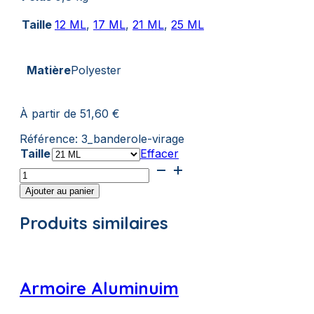
Taille
12 ML
,
17 ML
,
21 ML
,
25 ML
Matière
Polyester
À partir de
51,60
€
Référence:
3_banderole-virage
Taille
Effacer
quantité
de
Ajouter au panier
Banderole
Virage
Produits similaires
Armoire Aluminuim