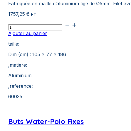
Fabriquée en maille d’aluminium tige de Ø5mm. Filet av
1757,25
€
HT
quantité
de
Ajouter au panier
Armoire
Aluminuim
taille:
Dim (cm) : 105 x 77 x 186
,matiere:
Aluminium
,reference:
60035
Buts Water-Polo Fixes