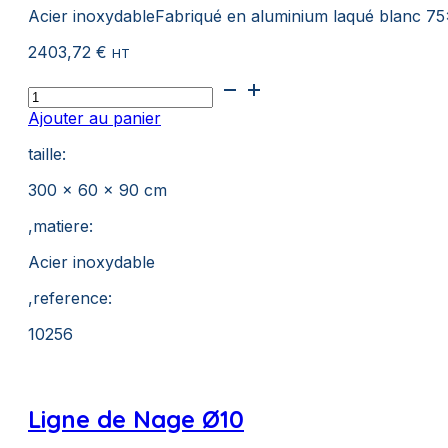
Acier inoxydableFabriqué en aluminium laqué blanc 7
2403,72
€
HT
quantité
de
Ajouter au panier
Buts
Water-
taille:
Polo
Fixes
300 x 60 x 90 cm
,matiere:
Acier inoxydable
,reference:
10256
Ligne de Nage Ø10