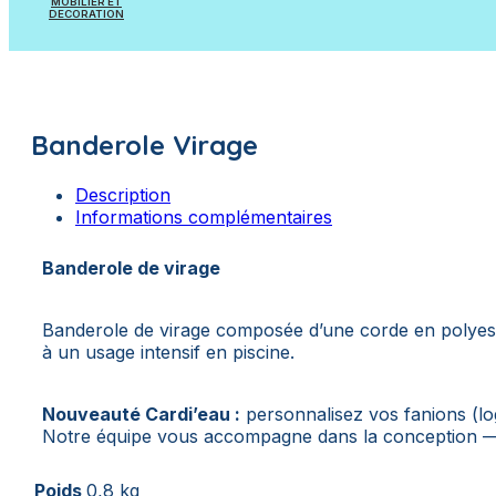
MOBILIER ET
Pièces à sceller
DECORATION
Appareils et Accessoires de mesure
Mobilier
Appareils et Accessoires de dosage
Poissons à suspendre
Banderole Virage
Plantes artificielles
Description
Informations complémentaires
Banderole de virage
Banderole de virage composée d’une corde en polyeste
à un usage intensif en piscine.
Nouveauté Cardi’eau :
personnalisez vos fanions (log
Notre équipe vous accompagne dans la conception — 
Poids
0,8 kg