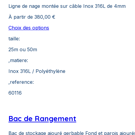
Ligne de nage montée sur câble Inox 316L de 4mm
À partir de
380,00
€
Ce
Choix des options
produit
taille:
a
plusieurs
25m ou 50m
variations.
Les
,matiere:
options
peuvent
Inox 316L / Polyéthylène
être
choisies
,reference:
sur
60116
la
page
du
produit
Bac de Rangement
Bac de stockage ajouré gerbable Fond et parois ajouré