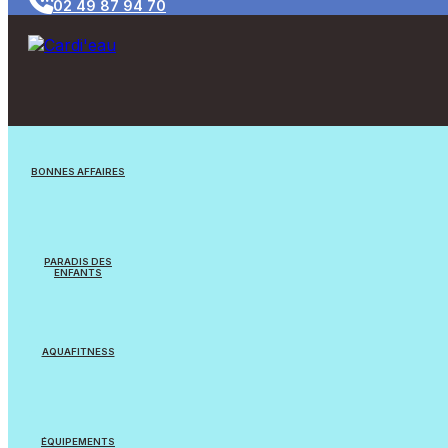
02 49 87 94 70
BONNES AFFAIRES
Jouets/Jeux
PARADIS DES
ENFANTS
Appareils reconditionnés
Jouets
Equipements Natation
AQUAFITNESS
Jeux flottants
Cardi’eau Bike Pro
Balles & Ballons
ÉQUIPEMENTS