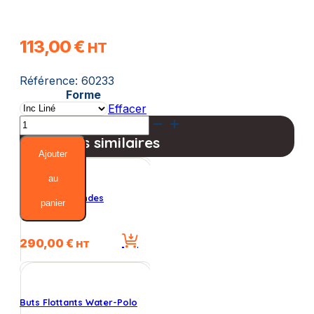
113,00
€
HT
Référence:
60233
Forme
Effacer
quantité
de
Produits similaires
Ancrage
Ajouter
pour
Tube
au
43
Compte-Secondes
panier
Mm
Cruciforme
290,00
€
HT
Buts Flottants Water-Polo