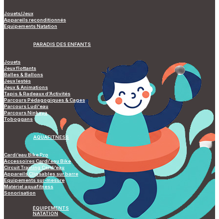
Jouets/Jeux
Appareils reconditionnés
Equipements Natation
PARADIS DES ENFANTS
Jouets
Jeux flottants
Balles & Ballons
Jeux lestés
Jeux & Animations
Tapis & Radeaux d’Activités
Parcours Pédagogiques & Cages
Parcours Ludi'eau
Parcours Ninkaya
Toboggans
AQUAFITNESS
Cardi’eau Bike Pro
Accessoires Cardi'eau Bike
Circuit Training Cardi’eau
Appareils Clipsables sur barre
Equipements sur-mesure
Matériel aquafitness
Sonorisation
ÉQUIPEMENTS
NATATION