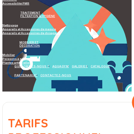
Accessibilité PMR
TRAITEMENT
FILTRATION & HYGIÈNE
Nettoyage
Appareils et Accessoires de mesure
Appareils et Accessoires de dosage
MOBILIER ET
DECORATION
Mobilier
Poissons à suspendre
Plantes artificielles
QUI SOMMES-NOUS ?
AQUAGYM
GALERIES
CATALOGUE
PARTENARIAT
CONTACTEZ-NOUS
TARIFS