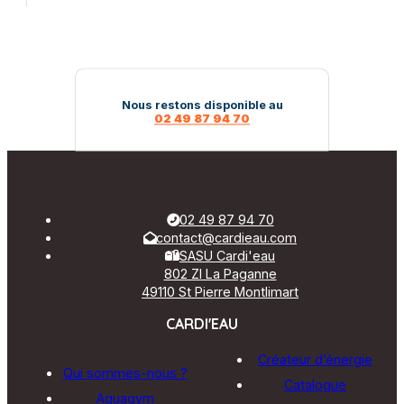
Nous restons disponible au
02 49 87 94 70
02 49 87 94 70
contact@cardieau.com
SASU Cardi'eau
802 ZI La Paganne
49110 St Pierre Montlimart
CARDI'EAU
Créateur d’énergie
Qui sommes-nous ?
Catalogue
Aquagym