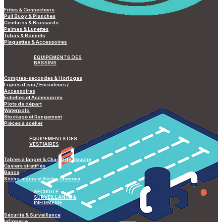
Frites & Connecteurs
Pull Buoy & Planches
Ceintures & Brassards
Palmes & Lunettes
Tubas & Bonnets
Plaquettes & Accessoires
ÉQUIPEMENTS DES
BASSINS
Comptes-secondes & Horloges
Lignes d’eau / Enrouleurs /
Accessoires
Echelles et Accessoires
Plots de départ
Waterpolo
Stockage et Rangement
Pièces à sceller
ÉQUIPEMENTS DES
VESTIAIRES
Tables à langer & Chaise de douche
Casiers stratifiés
Bancs
Sèche-mains et Sèche-cheveux
SÉCURITÉ
SURVEILLANCE &
INFIRMERIE
Sécurité & Surveillance
Infirmerie