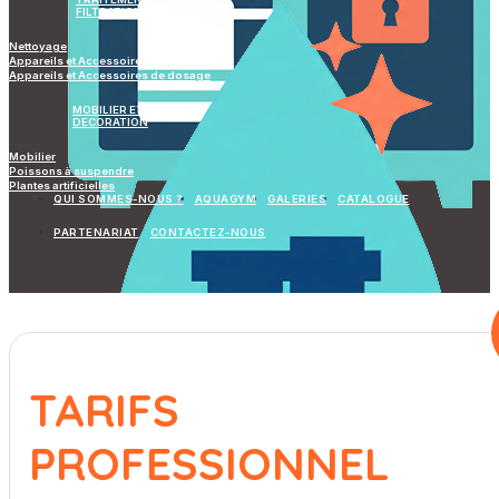
FILTRATION & HYGIÈNE
Nettoyage
Appareils et Accessoires de mesure
Appareils et Accessoires de dosage
MOBILIER ET
DECORATION
Mobilier
Poissons à suspendre
Plantes artificielles
QUI SOMMES-NOUS ?
AQUAGYM
GALERIES
CATALOGUE
PARTENARIAT
CONTACTEZ-NOUS
TARIFS
PROFESSIONNEL