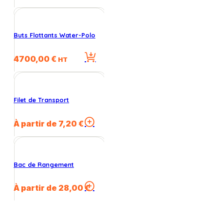
Buts Flottants Water-Polo
4700,00
€
HT
Filet de Transport
Ce
À partir de
7,20
€
produit
a
plusieurs
variations.
Bac de Rangement
Les
options
Ce
À partir de
28,00
€
peuvent
produit
être
a
choisies
plusieurs