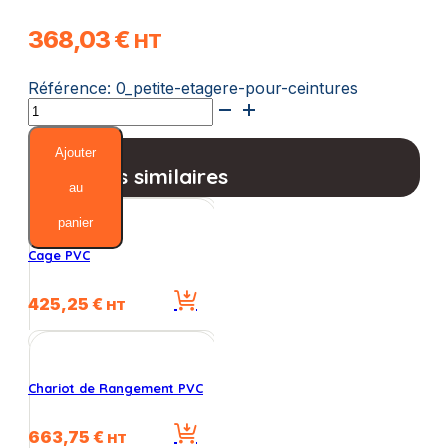
368,03
€
HT
Référence:
0_petite-etagere-pour-ceintures
quantité
de
Petite
Ajouter
Etagere
Produits similaires
pour
au
Ceintures
panier
Cage PVC
425,25
€
HT
Chariot de Rangement PVC
663,75
€
HT