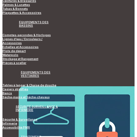
Ceintures & Brassards
Palmes & Lunettes
Tubas & Bonnets
Plaquettes & Accessoires
ÉQUIPEMENTS DES
BASSINS
Comptes-secondes & Horloges
Lignes d’eau / Enrouleurs /
Accessoires
Echelles et Accessoires
Plots de départ
Waterpolo
Stockage et Rangement
Pièces à sceller
ÉQUIPEMENTS DES
VESTIAIRES
Tables à langer & Chaise de douche
Casiers stratifiés
Bancs
Sèche-mains et Sèche-cheveux
SÉCURITÉ SURVEILLANCE &
INFIRMERIE
Sécurité & Surveillance
Infirmerie
Accessibilité PMR
TRAITEMENT