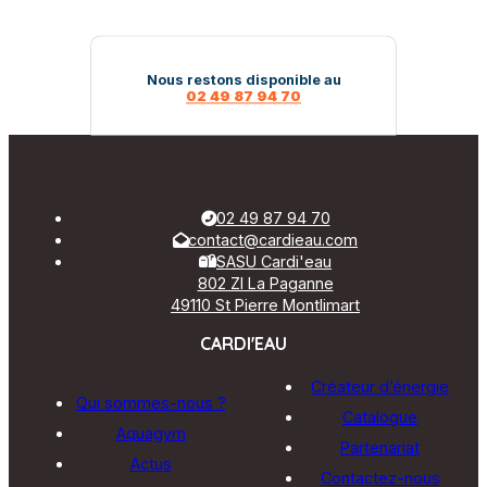
sur
variations.
la
Les
page
options
du
peuvent
Nous restons disponible au
produit
02 49 87 94 70
être
choisies
sur
la
page
du
02 49 87 94 70
produit
contact@cardieau.com
SASU Cardi'eau
802 ZI La Paganne
49110 St Pierre Montlimart
CARDI'EAU
Créateur d’énergie
Qui sommes-nous ?
Catalogue
Aquagym
Partenariat
Actus
Contactez-nous