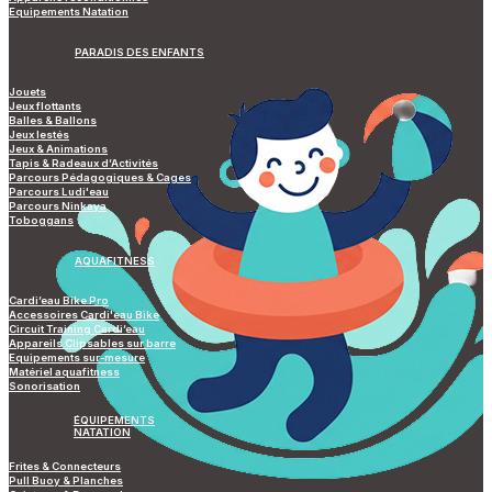
Equipements Natation
PARADIS DES ENFANTS
Jouets
Jeux flottants
Balles & Ballons
Jeux lestés
Jeux & Animations
Tapis & Radeaux d’Activités
Parcours Pédagogiques & Cages
Parcours Ludi'eau
Parcours Ninkaya
Toboggans
AQUAFITNESS
Cardi’eau Bike Pro
Accessoires Cardi'eau Bike
Circuit Training Cardi’eau
Appareils Clipsables sur barre
Equipements sur-mesure
Matériel aquafitness
Sonorisation
ÉQUIPEMENTS
NATATION
Frites & Connecteurs
Pull Buoy & Planches