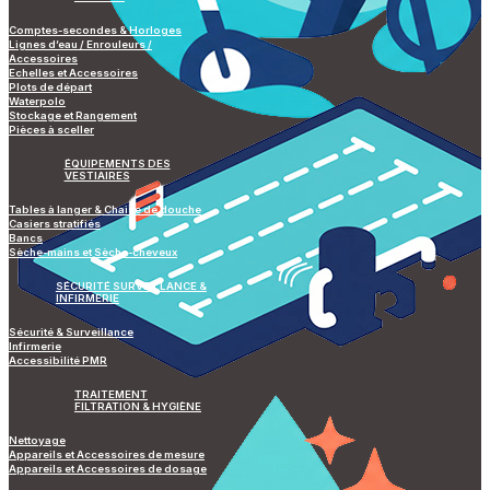
Comptes-secondes & Horloges
Lignes d’eau / Enrouleurs /
Accessoires
Echelles et Accessoires
Plots de départ
Waterpolo
Stockage et Rangement
Pièces à sceller
ÉQUIPEMENTS DES
VESTIAIRES
Tables à langer & Chaise de douche
Casiers stratifiés
Bancs
Sèche-mains et Sèche-cheveux
SÉCURITÉ SURVEILLANCE &
INFIRMERIE
Sécurité & Surveillance
Infirmerie
Accessibilité PMR
TRAITEMENT
FILTRATION & HYGIÈNE
Nettoyage
Appareils et Accessoires de mesure
Appareils et Accessoires de dosage