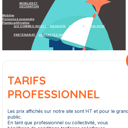
MOBILIER ET
DECORATION
Mobilier
Poissons à suspendre
Plantes artificielles
QUI SOMMES-NOUS ?
AQUAGYM
GALERIES
CATALOGUE
PARTENARIAT
CONTACTEZ-NOUS
TARIFS
PROFESSIONNEL
Les prix affichés sur notre site sont HT et pour le gran
public.
En tant que professionnel ou collectivité, vous