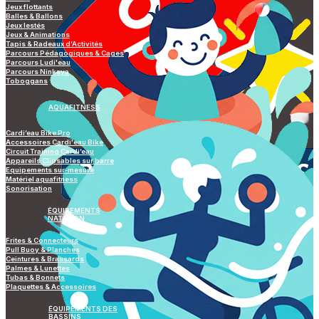
Jeux flottants
Balles & Ballons
Jeux lestés
Jeux & Animations
Tapis & Radeaux d’Activités
Parcours Pédagogiques & Cages
Parcours Ludi'eau
Parcours Ninkaya
Toboggans
AQUAFITNESS
Cardi’eau Bike Pro
Accessoires Cardi'eau Bike
Circuit Training Cardi’eau
Appareils Clipsables sur barre
Equipements sur-mesure
Matériel aquafitness
Sonorisation
ÉQUIPEMENTS
NATATION
Frites & Connecteurs
Pull Buoy & Planches
Ceintures & Brassards
Palmes & Lunettes
Tubas & Bonnets
Plaquettes & Accessoires
ÉQUIPEMENTS DES
BASSINS