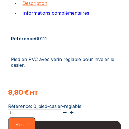
Description
Informations complémentaires
Référence
60111
Pied en PVC avec vérin réglable pour niveler le
casier.
9,90
€
HT
Référence:
0_pied-casier-reglable
quantité
de
Pied
Ajouter
Casier