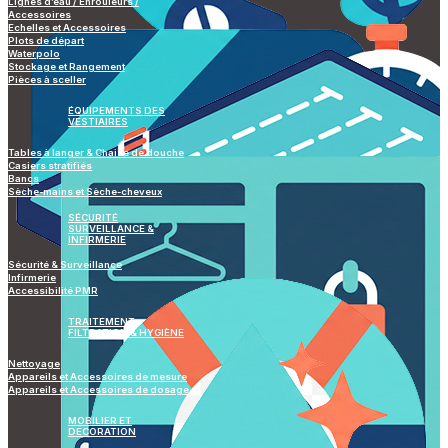
Lignes d’eau / Enrouleurs /
Accessoires
Echelles et Accessoires
Plots de départ
Waterpolo
Stockage et Rangement
Pièces à sceller
ÉQUIPEMENTS DES
VESTIAIRES
Tables à langer & Chaise de douche
Casiers stratifiés
Bancs
Sèche-mains et Sèche-cheveux
SÉCURITÉ
SURVEILLANCE &
INFIRMERIE
Sécurité & Surveillance
Infirmerie
Accessibilité PMR
TRAITEMENT
FILTRATION & HYGIÈNE
Nettoyage
Appareils et Accessoires de mesure
Appareils et Accessoires de dosage
MOBILIER ET
DECORATION