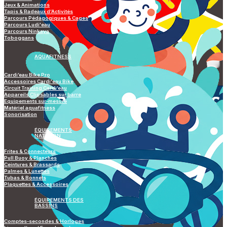
Jeux & Animations
Tapis & Radeaux d’Activités
Parcours Pédagogiques & Cages
Parcours Ludi'eau
Parcours Ninkaya
Toboggans
AQUAFITNESS
Cardi’eau Bike Pro
Accessoires Cardi'eau Bike
Circuit Training Cardi’eau
Appareils Clipsables sur barre
Equipements sur-mesure
Matériel aquafitness
Sonorisation
ÉQUIPEMENTS
NATATION
Frites & Connecteurs
Pull Buoy & Planches
Ceintures & Brassards
Palmes & Lunettes
Tubas & Bonnets
Plaquettes & Accessoires
ÉQUIPEMENTS DES
BASSINS
Comptes-secondes & Horloges