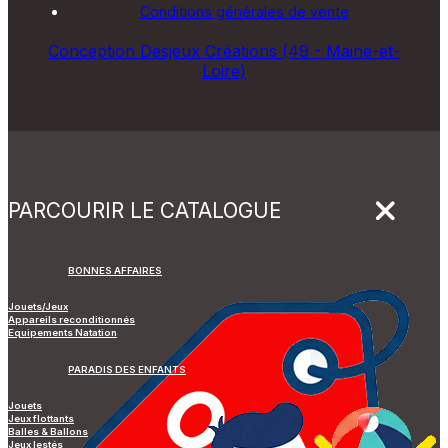
Conditions générales de vente
Conception Desjeux Créations (49 - Maine-et-
Loire)
PARCOURIR LE CATALOGUE
BONNES AFFAIRES
Jouets/Jeux
Appareils reconditionnés
Equipements Natation
PARADIS DES ENFANTS
Jouets
Jeux flottants
Balles & Ballons
Jeux lestés