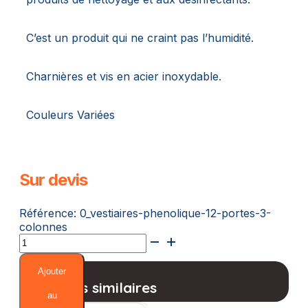
C’est un produit qui ne craint pas l’humidité.
Charnières et vis en acier inoxydable.
Couleurs Variées
Sur devis
Référence:
0_vestiaires-phenolique-12-portes-3-
colonnes
quantité
de
Vestiaires
Ajouter
Phenolique
Produits similaires
(12
au