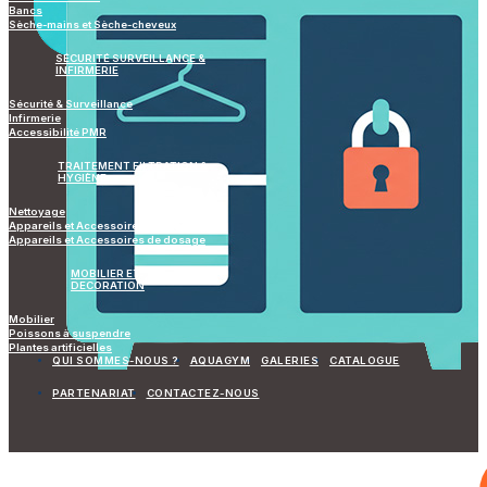
Bancs
Sèche-mains et Sèche-cheveux
SÉCURITÉ SURVEILLANCE &
INFIRMERIE
Sécurité & Surveillance
Infirmerie
Accessibilité PMR
TRAITEMENT FILTRATION &
HYGIÈNE
Nettoyage
Appareils et Accessoires de mesure
Appareils et Accessoires de dosage
MOBILIER ET
DECORATION
Mobilier
Poissons à suspendre
Plantes artificielles
QUI SOMMES-NOUS ?
AQUAGYM
GALERIES
CATALOGUE
PARTENARIAT
CONTACTEZ-NOUS