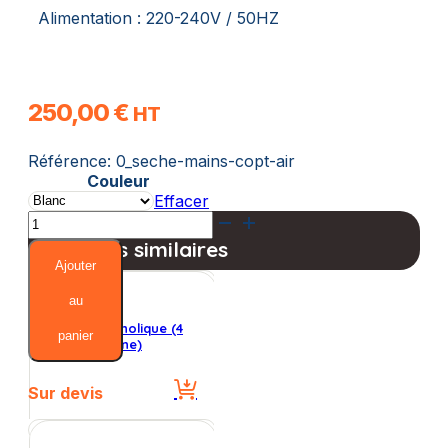
Alimentation : 220-240V / 50HZ
250,00
€
HT
Référence:
0_seche-mains-copt-air
Couleur
Effacer
quantité
de
Produits similaires
Seche-
Ajouter
Mains
Copt’Air
au
Vestiaires Phenolique (4
panier
Portes 1 colonne)
Sur devis