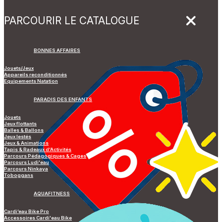
PARCOURIR LE CATALOGUE
BONNES AFFAIRES
Jouets/Jeux
Appareils reconditionnés
Equipements Natation
PARADIS DES ENFANTS
Jouets
Jeux flottants
Balles & Ballons
Jeux lestés
Jeux & Animations
Tapis & Radeaux d’Activités
Parcours Pédagogiques & Cages
Parcours Ludi'eau
Parcours Ninkaya
Toboggans
AQUAFITNESS
Cardi’eau Bike Pro
Accessoires Cardi'eau Bike