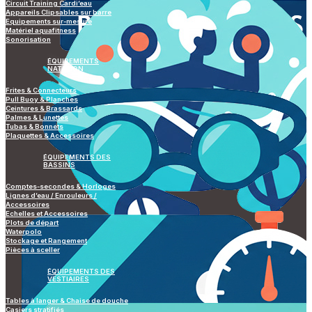
Circuit Training Cardi’eau
Appareils Clipsables sur barre
Equipements sur-mesure
Matériel aquafitness
Sonorisation
ÉQUIPEMENTS
NATATION
Frites & Connecteurs
Pull Buoy & Planches
Ceintures & Brassards
Palmes & Lunettes
Tubas & Bonnets
Plaquettes & Accessoires
ÉQUIPEMENTS DES
BASSINS
Comptes-secondes & Horloges
Lignes d’eau / Enrouleurs /
Accessoires
Echelles et Accessoires
Plots de départ
Waterpolo
Stockage et Rangement
Pièces à sceller
ÉQUIPEMENTS DES
VESTIAIRES
Tables à langer & Chaise de douche
Casiers stratifiés