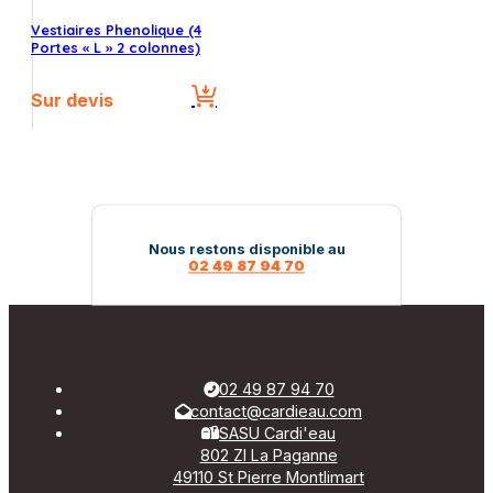
Vestiaires Phenolique (4
Portes « L » 2 colonnes)
Sur devis
Nous restons disponible au
02 49 87 94 70
02 49 87 94 70
contact@cardieau.com
SASU Cardi'eau
802 ZI La Paganne
49110 St Pierre Montlimart