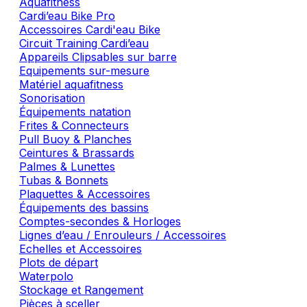
Aquafitness
Cardi’eau Bike Pro
Accessoires Cardi'eau Bike
Circuit Training Cardi’eau
Appareils Clipsables sur barre
Equipements sur-mesure
Matériel aquafitness
Sonorisation
Équipements natation
Frites & Connecteurs
Pull Buoy & Planches
Ceintures & Brassards
Palmes & Lunettes
Tubas & Bonnets
Plaquettes & Accessoires
Équipements des bassins
Comptes-secondes & Horloges
Lignes d’eau / Enrouleurs / Accessoires
Echelles et Accessoires
Plots de départ
Waterpolo
Stockage et Rangement
Pièces à sceller