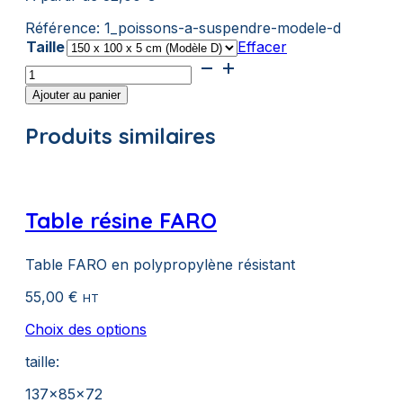
Référence:
1_poissons-a-suspendre-modele-d
Taille
Effacer
quantité
de
Ajouter au panier
Poissons
à
Produits similaires
Suspendre
Modèle
D
"Puncky"
Table résine FARO
Table FARO en polypropylène résistant
55,00
€
HT
Ce
Choix des options
produit
taille:
a
plusieurs
137x85x72
variations.