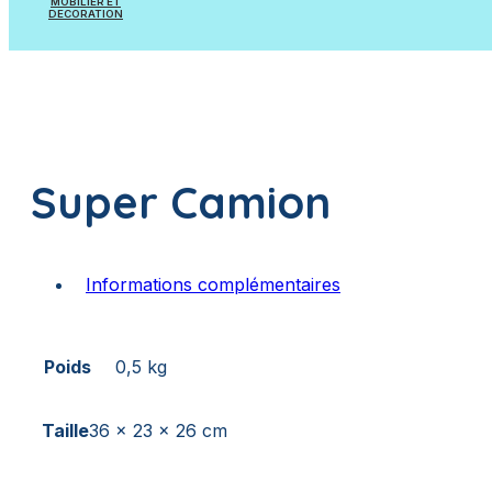
MOBILIER ET
Pièces à sceller
DECORATION
Appareils et Accessoires de mesure
Mobilier
Appareils et Accessoires de dosage
Poissons à suspendre
Super Camion
Plantes artificielles
Informations complémentaires
Poids
0,5 kg
Taille
36 x 23 x 26 cm