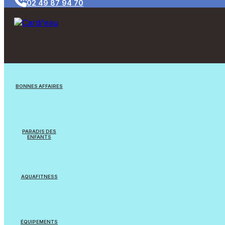
02 49 87 94 70
BONNES AFFAIRES
Jouets/Jeux
PARADIS DES
ENFANTS
Appareils reconditionnés
Jouets
Equipements Natation
AQUAFITNESS
Jeux flottants
Cardi’eau Bike Pro
Balles & Ballons
ÉQUIPEMENTS