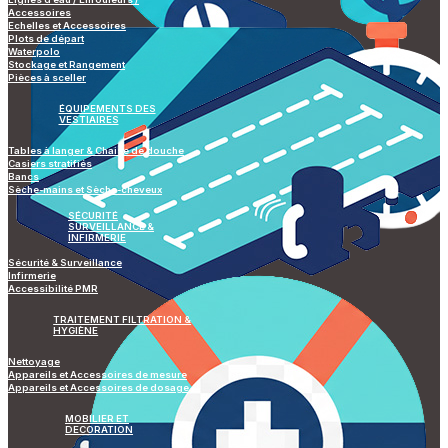
Accessoires
Echelles et Accessoires
Plots de départ
Waterpolo
Stockage et Rangement
Pièces à sceller
ÉQUIPEMENTS DES
VESTIAIRES
Tables à langer & Chaise de douche
Casiers stratifiés
Bancs
Sèche-mains et Sèche-cheveux
SÉCURITÉ
SURVEILLANCE &
INFIRMERIE
Sécurité & Surveillance
Infirmerie
Accessibilité PMR
TRAITEMENT FILTRATION &
HYGIÈNE
Nettoyage
Appareils et Accessoires de mesure
Appareils et Accessoires de dosage
MOBILIER ET
DECORATION