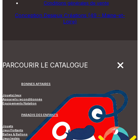
Conditions générales de vente
Conception Desjeux Créations (49 - Maine-et-
Loire)
PARCOURIR LE CATALOGUE
BONNES AFFAIRES
Jouets/Jeux
Appareils reconditionnés
Equipements Natation
PARADIS DES ENFANTS
Jouets
Jeux flottants
Balles & Ballons
Jeux lestés