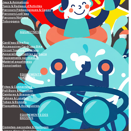
Jeux & Animations
Tapis & Radeaux d’Activités
Parcours Pédagogiques & Cages
Parcours Ludi'eau
Parcours Ninkaya
Toboggans
AQUAFITNESS
Cardi’eau Bike Pro
Accessoires Cardi'eau Bike
Circuit Training Cardi’eau
Appareils Clipsables sur barre
Equipements sur-mesure
Matériel aquafitness
Sonorisation
ÉQUIPEMENTS
NATATION
Frites & Connecteurs
Pull Buoy & Planches
Ceintures & Brassards
Palmes & Lunettes
Tubas & Bonnets
Plaquettes & Accessoires
ÉQUIPEMENTS DES
BASSINS
Comptes-secondes & Horloges
Lignes d’eau / Enrouleurs /