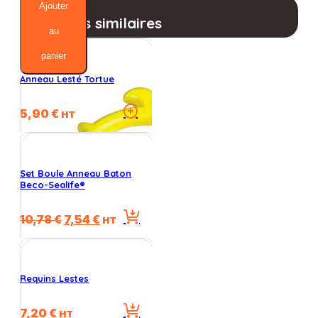
Cerceaux
Ajouter
Lestes
Produits similaires
au
panier
Anneau Lesté Tortue
Ce
5,90
€
HT
produit
a
plusieurs
variations.
Set Boule Anneau Baton
Les
Beco-Sealife®
options
peuvent
Le
Le
10,78
€
7,54
€
HT
être
prix
prix
choisies
initial
actuel
sur
était :
est :
la
10,78 €.
7,54 €.
Requins Lestes
page
du
produit
7,20
€
HT