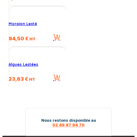
Morpion Lesté
94,50
€
HT
Algues Lestées
23,63
€
HT
Nous restons disponible au
02 49 87 94 70