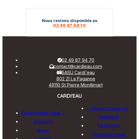
Nous restons disponible au
02 49 87 94 70
02 49 87 94 70
contact@cardieau.com
SASU Cardi'eau
802 ZI La Paganne
49110 St Pierre Montlimart
CARDI'EAU
Créateur d’énergie
Qui sommes-nous ?
Catalogue
Aquagym
Partenariat
Actus
Contactez-nous
Galeries