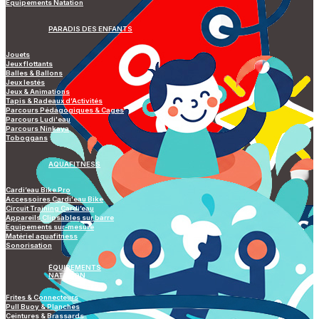
Equipements Natation
PARADIS DES ENFANTS
Jouets
Jeux flottants
Balles & Ballons
Jeux lestés
Jeux & Animations
Tapis & Radeaux d’Activités
Parcours Pédagogiques & Cages
Parcours Ludi'eau
Parcours Ninkaya
Toboggans
AQUAFITNESS
Cardi’eau Bike Pro
Accessoires Cardi'eau Bike
Circuit Training Cardi’eau
Appareils Clipsables sur barre
Equipements sur-mesure
Matériel aquafitness
Sonorisation
ÉQUIPEMENTS
NATATION
Frites & Connecteurs
Pull Buoy & Planches
Ceintures & Brassards