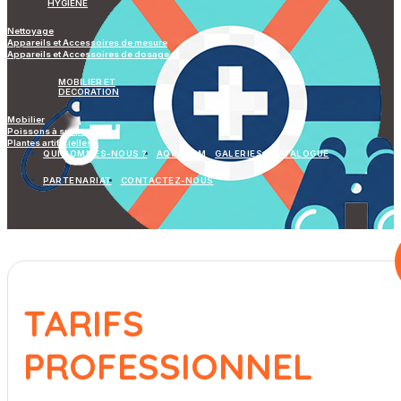
HYGIÈNE
Nettoyage
Appareils et Accessoires de mesure
Appareils et Accessoires de dosage
MOBILIER ET
DECORATION
Mobilier
Poissons à suspendre
Plantes artificielles
QUI SOMMES-NOUS ?
AQUAGYM
GALERIES
CATALOGUE
PARTENARIAT
CONTACTEZ-NOUS
TARIFS
PROFESSIONNEL