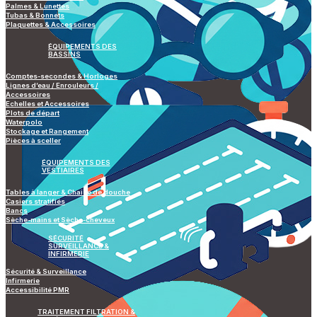
Palmes & Lunettes
Tubas & Bonnets
Plaquettes & Accessoires
ÉQUIPEMENTS DES
BASSINS
Comptes-secondes & Horloges
Lignes d’eau / Enrouleurs /
Accessoires
Echelles et Accessoires
Plots de départ
Waterpolo
Stockage et Rangement
Pièces à sceller
ÉQUIPEMENTS DES
VESTIAIRES
Tables à langer & Chaise de douche
Casiers stratifiés
Bancs
Sèche-mains et Sèche-cheveux
SÉCURITÉ
SURVEILLANCE &
INFIRMERIE
Sécurité & Surveillance
Infirmerie
Accessibilité PMR
TRAITEMENT FILTRATION &