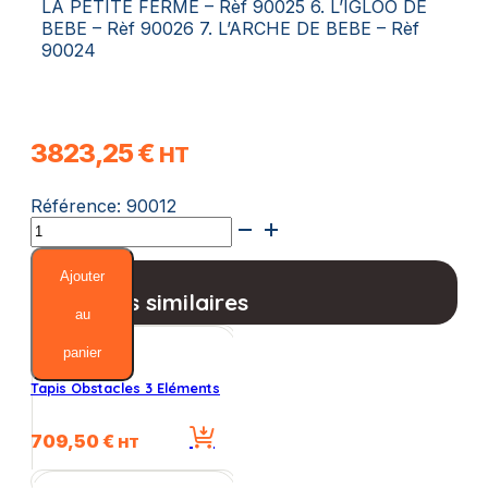
LA PETITE FERME – Rèf 90025 6. L’IGLOO DE
BEBE – Rèf 90026 7. L’ARCHE DE BEBE – Rèf
90024
3823,25
€
HT
Référence:
90012
quantité
de
Le
Ajouter
Square
Produits similaires
Des
au
Bambin’Eau
panier
I
Tapis Obstacles 3 Eléments
709,50
€
HT