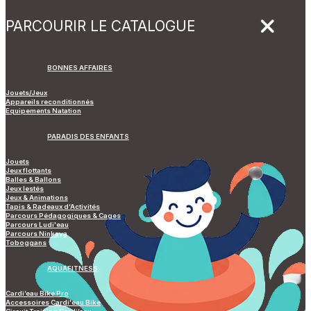
PARCOURIR LE CATALOGUE
BONNES AFFAIRES
Jouets/Jeux
Appareils reconditionnés
Equipements Natation
PARADIS DES ENFANTS
Jouets
Jeux flottants
Balles & Ballons
Jeux lestés
Jeux & Animations
Tapis & Radeaux d’Activités
Parcours Pédagogiques & Cages
Parcours Ludi'eau
Parcours Ninkaya
Toboggans
AQUAFITNESS
Cardi’eau Bike Pro
Accessoires Cardi'eau Bike