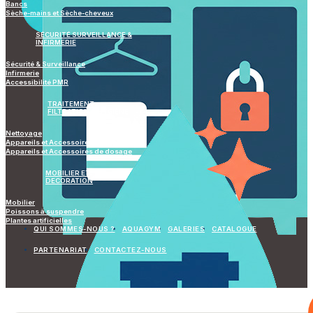
Bancs
Sèche-mains et Sèche-cheveux
SÉCURITÉ SURVEILLANCE &
INFIRMERIE
Sécurité & Surveillance
Infirmerie
Accessibilité PMR
TRAITEMENT
FILTRATION & HYGIÈNE
Nettoyage
Appareils et Accessoires de mesure
Appareils et Accessoires de dosage
MOBILIER ET
DECORATION
Mobilier
Poissons à suspendre
Plantes artificielles
QUI SOMMES-NOUS ?
AQUAGYM
GALERIES
CATALOGUE
PARTENARIAT
CONTACTEZ-NOUS