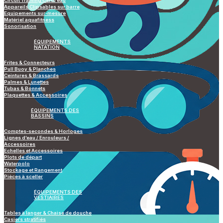
Circuit Training Cardi’eau
Appareils Clipsables sur barre
Equipements sur-mesure
Matériel aquafitness
Sonorisation
ÉQUIPEMENTS
NATATION
Frites & Connecteurs
Pull Buoy & Planches
Ceintures & Brassards
Palmes & Lunettes
Tubas & Bonnets
Plaquettes & Accessoires
ÉQUIPEMENTS DES
BASSINS
Comptes-secondes & Horloges
Lignes d’eau / Enrouleurs /
Accessoires
Echelles et Accessoires
Plots de départ
Waterpolo
Stockage et Rangement
Pièces à sceller
ÉQUIPEMENTS DES
VESTIAIRES
Tables à langer & Chaise de douche
Casiers stratifiés