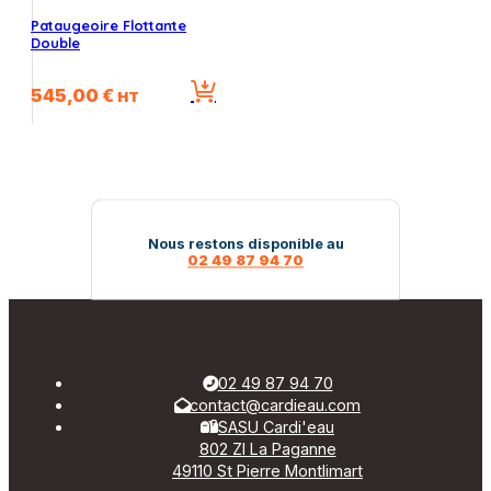
Pataugeoire Flottante
Double
545,00
€
HT
Nous restons disponible au
02 49 87 94 70
02 49 87 94 70
contact@cardieau.com
SASU Cardi'eau
802 ZI La Paganne
49110 St Pierre Montlimart