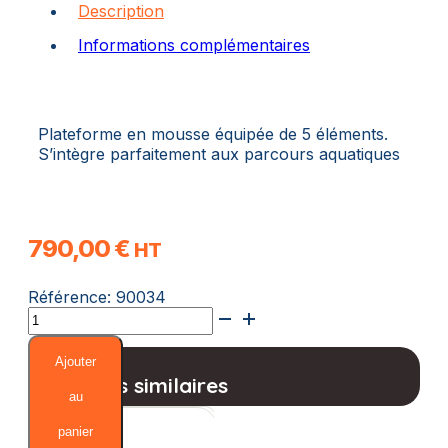
Description
Informations complémentaires
Plateforme en mousse équipée de 5 éléments.
S’intègre parfaitement aux parcours aquatiques
790,00
€
HT
Référence:
90034
quantité
de
Radeau
Ajouter
Combine
Produits similaires
au
panier