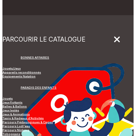
PARCOURIR LE CATALOGUE
BONNES AFFAIRES
Jouets/Jeux
Appareils reconditionnés
Equipements Natation
PARADIS DES ENFANTS
Jouets
Jeux flottants
Balles & Ballons
Jeux lestés
Jeux & Animations
Tapis & Radeaux d’Activités
Parcours Pédagogiques & Cages
Parcours Ludi'eau
Parcours Ninkaya
Toboggans