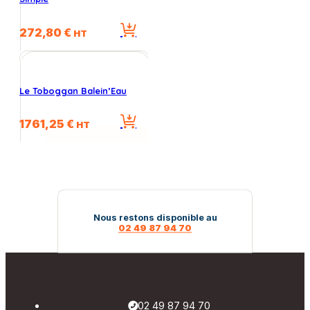
272,80
€
HT
Le Toboggan Balein’Eau
1761,25
€
HT
Nous restons disponible au
02 49 87 94 70
02 49 87 94 70