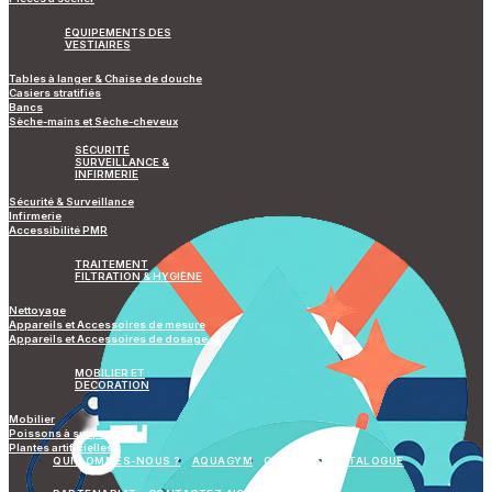
ÉQUIPEMENTS DES
VESTIAIRES
Tables à langer & Chaise de douche
Casiers stratifiés
Bancs
Sèche-mains et Sèche-cheveux
SÉCURITÉ
SURVEILLANCE &
INFIRMERIE
Sécurité & Surveillance
Infirmerie
Accessibilité PMR
TRAITEMENT
FILTRATION & HYGIÈNE
Nettoyage
Appareils et Accessoires de mesure
Appareils et Accessoires de dosage
MOBILIER ET
DECORATION
Mobilier
Poissons à suspendre
Plantes artificielles
QUI SOMMES-NOUS ?
AQUAGYM
GALERIES
CATALOGUE