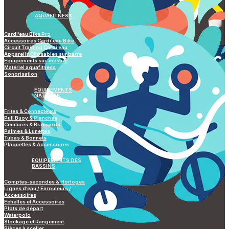
AQUAFITNESS
Cardi’eau Bike Pro
Accessoires Cardi'eau Bike
Circuit Training Cardi’eau
Appareils Clipsables sur barre
Equipements sur-mesure
Matériel aquafitness
Sonorisation
ÉQUIPEMENTS
NATATION
Frites & Connecteurs
Pull Buoy & Planches
Ceintures & Brassards
Palmes & Lunettes
Tubas & Bonnets
Plaquettes & Accessoires
ÉQUIPEMENTS DES
BASSINS
Comptes-secondes & Horloges
Lignes d’eau / Enrouleurs /
Accessoires
Echelles et Accessoires
Plots de départ
Waterpolo
Stockage et Rangement
Pièces à sceller