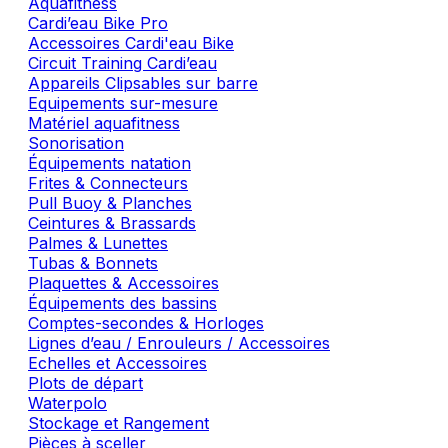
Aquafitness
Cardi’eau Bike Pro
Accessoires Cardi'eau Bike
Circuit Training Cardi’eau
Appareils Clipsables sur barre
Equipements sur-mesure
Matériel aquafitness
Sonorisation
Équipements natation
Frites & Connecteurs
Pull Buoy & Planches
Ceintures & Brassards
Palmes & Lunettes
Tubas & Bonnets
Plaquettes & Accessoires
Équipements des bassins
Comptes-secondes & Horloges
Lignes d’eau / Enrouleurs / Accessoires
Echelles et Accessoires
Plots de départ
Waterpolo
Stockage et Rangement
Pièces à sceller