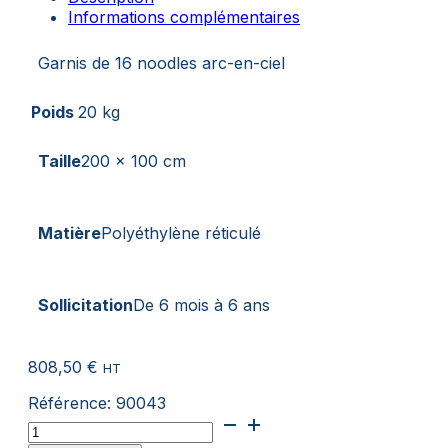
Informations complémentaires
Garnis de 16 noodles arc-en-ciel
Poids
20 kg
Taille
200 x 100 cm
Matière
Polyéthylène réticulé
Sollicitation
De 6 mois à 6 ans
808,50
€
HT
Référence:
90043
quantité
de