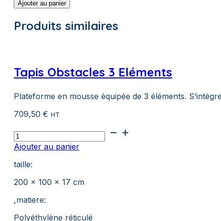
Ajouter au panier
Radeau
Labyrinthe
Produits similaires
2M
Tapis Obstacles 3 Eléments
Plateforme en mousse équipée de 3 éléments. S’intègr
709,50
€
HT
quantité
de
Ajouter au panier
Tapis
Obstacles
taille:
3
Eléments
200 x 100 x 17 cm
,matiere:
Polyéthylène réticulé