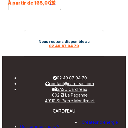
Ce
À partir de
165,00
€
produit
a
plusieurs
variations.
Les
options
peuvent
Nous restons disponible au
02 49 87 94 70
être
choisies
sur
la
page
du
02 49 87 94 70
produit
contact@cardieau.com
SASU Cardi'eau
802 ZI La Paganne
49110 St Pierre Montlimart
CARDI'EAU
Créateur d’énergie
Qui sommes-nous ?