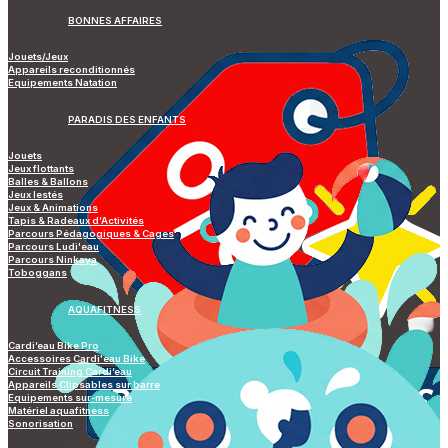
BONNES AFFAIRES
Jouets/Jeux
Appareils reconditionnés
Equipements Natation
PARADIS DES ENFANTS
Jouets
Jeux flottants
Balles & Ballons
Jeux lestés
Jeux & Animations
Tapis & Radeaux d’Activités
Parcours Pédagogiques & Cages
Parcours Ludi'eau
Parcours Ninkaya
Toboggans
AQUAFITNESS
Cardi’eau Bike Pro
Accessoires Cardi'eau Bike
Circuit Training Cardi’eau
Appareils Clipsables sur barre
Equipements sur-mesure
Matériel aquafitness
Sonorisation