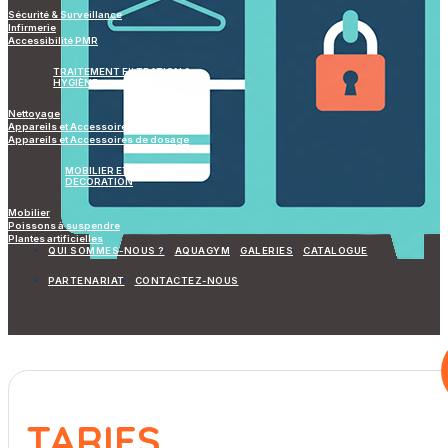
Sécurité & Surveillance
Infirmerie
Accessibilité PMR
TRAITEMENT FILTRATION &
HYGIÈNE
Nettoyage
Appareils et Accessoires de mesure
Appareils et Accessoires de dosage
MOBILIER ET
DECORATION
Mobilier
Poissons à suspendre
Plantes artificielles
QUI SOMMES-NOUS ?
AQUAGYM
GALERIES
CATALOGUE
PARTENARIAT
CONTACTEZ-NOUS
TARIFS