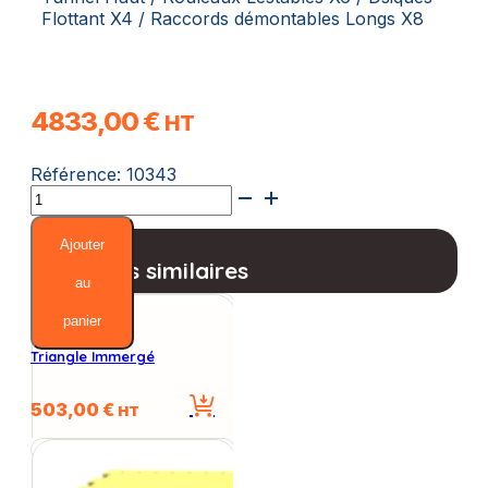
Flottant X4 / Raccords démontables Longs X8
4833,00
€
HT
Référence:
10343
quantité
de
Parcours
Ajouter
Champion
Produits similaires
au
panier
Triangle Immergé
503,00
€
HT