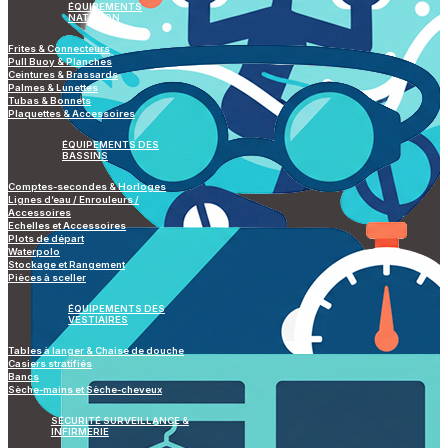
ÉQUIPEMENTS
NATATION
Frites & Connecteurs
Pull Buoy & Planches
Ceintures & Brassards
Palmes & Lunettes
Tubas & Bonnets
Plaquettes & Accessoires
ÉQUIPEMENTS DES
BASSINS
Comptes-secondes & Horloges
Lignes d’eau / Enrouleurs /
Accessoires
Echelles et Accessoires
Plots de départ
Waterpolo
Stockage et Rangement
Pièces à sceller
ÉQUIPEMENTS DES
VESTIAIRES
Tables à langer & Chaise de douche
Casiers stratifiés
Bancs
Sèche-mains et Sèche-cheveux
SÉCURITÉ SURVEILLANCE &
INFIRMERIE