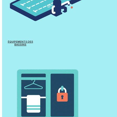
Palmes & Lunettes
Tubas & Bonnets
Plaquettes & Accessoires
ÉQUIPEMENTS DES
BASSINS
Comptes-secondes & Horloges
Lignes d’eau / Enrouleurs / Accessoires
Echelles et Accessoires
Plots de départ
Waterpolo