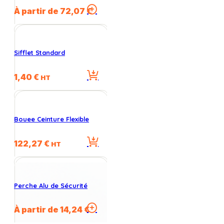
Ce
À partir de
72,07
€
produit
a
plusieurs
variations.
Sifflet Standard
Les
options
1,40
€
peuvent
HT
être
choisies
sur
la
Bouee Ceinture Flexible
page
du
122,27
€
HT
produit
Perche Alu de Sécurité
Ce
À partir de
14,24
€
produit