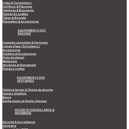
Frites & Connecteurs
Pull Buoy & Planches
Ceintures & Brassards
Palmes & Lunettes
Tubas & Bonnets
Plaquettes & Accessoires
ÉQUIPEMENTS DES
BASSINS
Comptes-secondes & Horloges
Lignes d’eau / Enrouleurs /
Accessoires
Echelles et Accessoires
Plots de départ
Waterpolo
Stockage et Rangement
Pièces à sceller
ÉQUIPEMENTS DES
VESTIAIRES
Tables à langer & Chaise de douche
Casiers stratifiés
Bancs
Sèche-mains et Sèche-cheveux
SÉCURITÉ SURVEILLANCE &
INFIRMERIE
Sécurité & Surveillance
Infirmerie