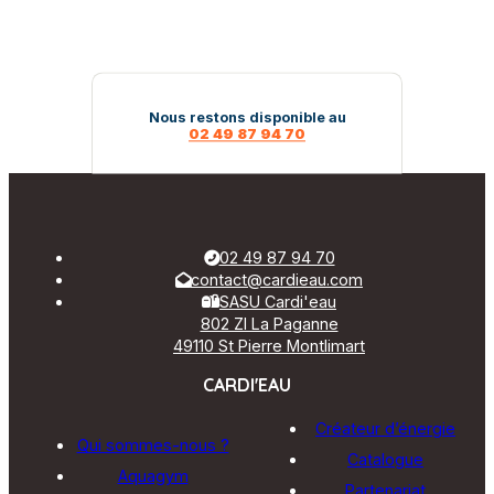
a
plusieurs
variations.
Les
options
peuvent
Nous restons disponible au
02 49 87 94 70
être
choisies
sur
la
page
du
02 49 87 94 70
produit
contact@cardieau.com
SASU Cardi'eau
802 ZI La Paganne
49110 St Pierre Montlimart
CARDI'EAU
Créateur d’énergie
Qui sommes-nous ?
Catalogue
Aquagym
Partenariat