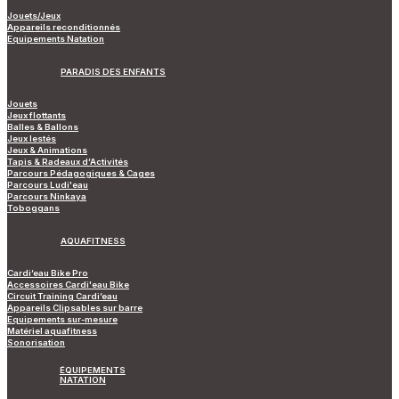
Jouets/Jeux
Appareils reconditionnés
Equipements Natation
PARADIS DES ENFANTS
Jouets
Jeux flottants
Balles & Ballons
Jeux lestés
Jeux & Animations
Tapis & Radeaux d’Activités
Parcours Pédagogiques & Cages
Parcours Ludi'eau
Parcours Ninkaya
Toboggans
AQUAFITNESS
Cardi’eau Bike Pro
Accessoires Cardi'eau Bike
Circuit Training Cardi’eau
Appareils Clipsables sur barre
Equipements sur-mesure
Matériel aquafitness
Sonorisation
ÉQUIPEMENTS
NATATION