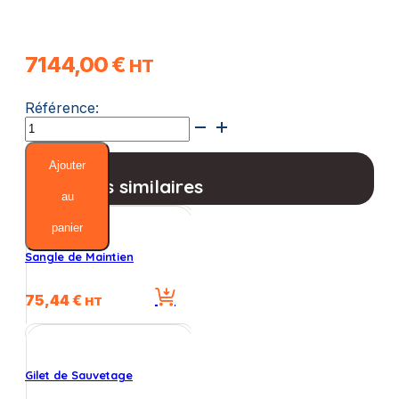
7144,00
€
HT
Référence:
quantité
de
UNIKART
Ajouter
Classic
Produits similaires
:
au
Fauteuil
panier
de
mise
Sangle de Maintien
à
l'eau
75,44
€
manuel
HT
Gilet de Sauvetage