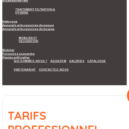
Accessibilité PMR
TRAITEMENT FILTRATION &
HYGIÈNE
Nettoyage
Appareils et Accessoires de mesure
Appareils et Accessoires de dosage
MOBILIER ET
DECORATION
Mobilier
Poissons à suspendre
Plantes artificielles
QUI SOMMES-NOUS ?
AQUAGYM
GALERIES
CATALOGUE
PARTENARIAT
CONTACTEZ-NOUS
TARIFS