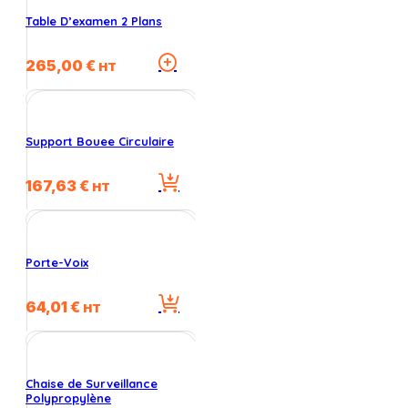
Table D’examen 2 Plans
Ce
265,00
€
HT
produit
a
plusieurs
variations.
Support Bouee Circulaire
Les
options
167,63
€
peuvent
HT
être
choisies
sur
la
Porte-Voix
page
du
64,01
€
HT
produit
Chaise de Surveillance
Polypropylène