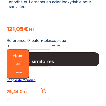
anodisé et 1 crochet en acier inoxydable pour
sauveteur
121,05
€
HT
Référence:
0_baton-telescopique
quantité
de
Baton
Ajouter
Telescopique
Produits similaires
au
panier
Sangle de Maintien
75,44
€
HT