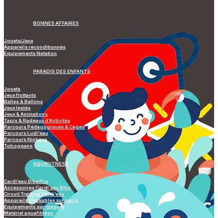
BONNES AFFAIRES
Jouets/Jeux
Appareils reconditionnés
Equipements Natation
PARADIS DES ENFANTS
Jouets
Jeux flottants
Balles & Ballons
Jeux lestés
Jeux & Animations
Tapis & Radeaux d’Activités
Parcours Pédagogiques & Cages
Parcours Ludi'eau
Parcours Ninkaya
Toboggans
AQUAFITNESS
Cardi’eau Bike Pro
Accessoires Cardi'eau Bike
Circuit Training Cardi’eau
Appareils Clipsables sur barre
Equipements sur-mesure
Matériel aquafitness