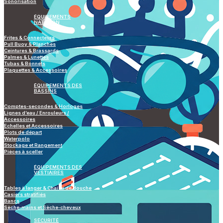
Sonorisation
ÉQUIPEMENTS
NATATION
Frites & Connecteurs
Pull Buoy & Planches
Ceintures & Brassards
Palmes & Lunettes
Tubas & Bonnets
Plaquettes & Accessoires
ÉQUIPEMENTS DES
BASSINS
Comptes-secondes & Horloges
Lignes d’eau / Enrouleurs /
Accessoires
Echelles et Accessoires
Plots de départ
Waterpolo
Stockage et Rangement
Pièces à sceller
ÉQUIPEMENTS DES
VESTIAIRES
Tables à langer & Chaise de douche
Casiers stratifiés
Bancs
Sèche-mains et Sèche-cheveux
SÉCURITÉ