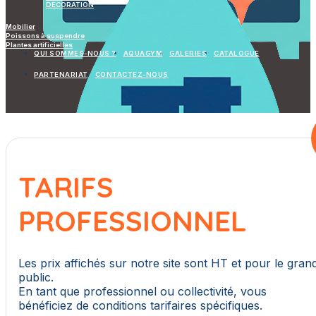
DECORATION
Mobilier
Poissons à suspendre
Plantes artificielles
QUI SOMMES-NOUS ?
AQUAGYM
GALERIES
CATALOGUE
PARTENARIAT
CONTACTEZ-NOUS
TARIFS
PROFESSIONNEL
Les prix affichés sur notre site sont HT et pour le gran
public.
En tant que professionnel ou collectivité, vous
bénéficiez de conditions tarifaires spécifiques.