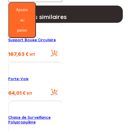
de
Chaise
Ajouter
de
Produits similaires
surveillance
au
"premium"
panier
6
marches
Support Bouee Circulaire
option
roulettes
167,63
€
HT
Porte-Voix
64,01
€
HT
Chaise de Surveillance
Polypropylène