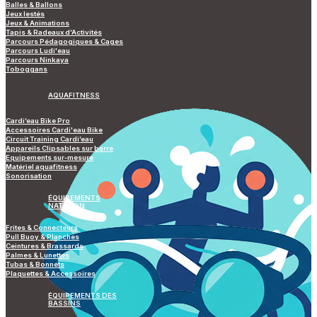
Balles & Ballons
Jeux lestés
Jeux & Animations
Tapis & Radeaux d’Activités
Parcours Pédagogiques & Cages
Parcours Ludi'eau
Parcours Ninkaya
Toboggans
AQUAFITNESS
Cardi’eau Bike Pro
Accessoires Cardi'eau Bike
Circuit Training Cardi’eau
Appareils Clipsables sur barre
Equipements sur-mesure
Matériel aquafitness
Sonorisation
ÉQUIPEMENTS
NATATION
Frites & Connecteurs
Pull Buoy & Planches
Ceintures & Brassards
Palmes & Lunettes
Tubas & Bonnets
Plaquettes & Accessoires
ÉQUIPEMENTS DES
BASSINS