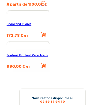
Ce
À partir de
1100,00
€
produit
a
plusieurs
variations.
Brancard Pliable
Les
options
172,78
€
peuvent
HT
être
choisies
sur
la
Fauteuil Roulant Zero Metal
page
du
990,00
€
HT
produit
Nous restons disponible au
02 49 87 94 70