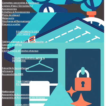
Comptes-secondes & Horloges
Lignes d’eau / Enrouleurs /
Accessoires
Echelles et Accessoires
Plots de départ
Waterpolo
Stockage et Rangement
Pièces à sceller
ÉQUIPEMENTS DES
VESTIAIRES
Tables à langer & Chaise de douche
Casiers stratifiés
Bancs
Sèche-mains et Sèche-cheveux
SÉCURITÉ SURVEILLANCE &
INFIRMERIE
Sécurité & Surveillance
Infirmerie
Accessibilité PMR
TRAITEMENT
FILTRATION & HYGIÈNE
Nettoyage
Appareils et Accessoires de mesure
Appareils et Accessoires de dosage
MOBILIER ET