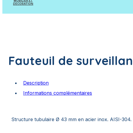
MOBILIER ET
Pièces à sceller
DECORATION
Appareils et Accessoires de mesure
Mobilier
Appareils et Accessoires de dosage
Poissons à suspendre
Plantes artificielles
Fauteuil de surveilla
Description
Informations complémentaires
Structure tubulaire Ø 43 mm en acier inox. AISI-304.