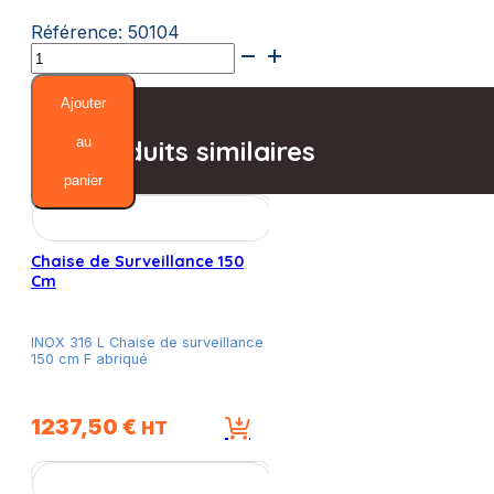
Référence:
50104
quantité
de
Fauteuil
Ajouter
de
surveillance
au
Produits similaires
panier
Chaise de Surveillance 150
Cm
INOX 316 L Chaise de surveillance
150 cm F abriqué
1237,50
€
HT