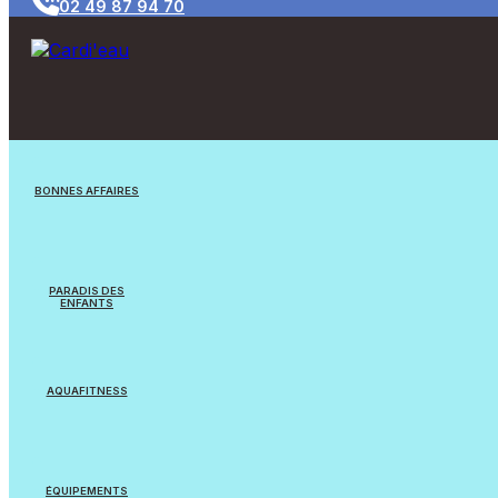
02 49 87 94 70
BONNES AFFAIRES
Jouets/Jeux
PARADIS DES
ENFANTS
Appareils reconditionnés
Jouets
Equipements Natation
AQUAFITNESS
Jeux flottants
Cardi’eau Bike Pro
Balles & Ballons
ÉQUIPEMENTS