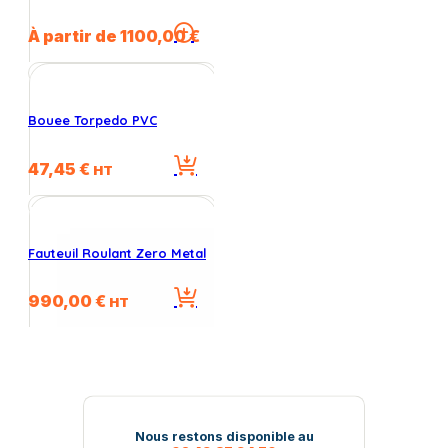
options
peuvent
Ce
À partir de
1100,00
€
être
produit
choisies
a
sur
plusieurs
la
variations.
Bouee Torpedo PVC
page
Les
du
options
produit
47,45
€
peuvent
HT
être
choisies
sur
la
Fauteuil Roulant Zero Metal
page
du
990,00
€
HT
produit
Nous restons disponible au