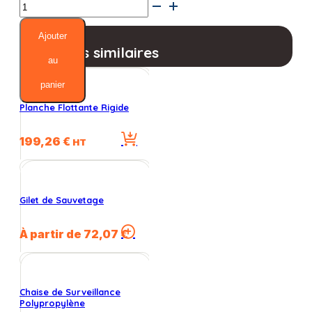
quantité
de
Plateforme
Ajouter
de
Produits similaires
surveillance
au
panier
Planche Flottante Rigide
199,26
€
HT
Gilet de Sauvetage
Ce
À partir de
72,07
€
produit
a
plusieurs
variations.
Chaise de Surveillance
Les
Polypropylène