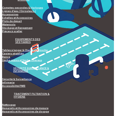
Comptes-secondes & Horloges
Lignes d’eau / Enrouleurs /
Accessoires
Echelles et Accessoires
Plots de départ
Waterpolo
Stockage et Rangement
Pièces à sceller
ÉQUIPEMENTS DES
VESTIAIRES
Tables à langer & Chaise de douche
Casiers stratifiés
Bancs
Sèche-mains et Sèche-cheveux
SÉCURITÉ SURVEILLANCE &
INFIRMERIE
Sécurité & Surveillance
Infirmerie
Accessibilité PMR
TRAITEMENT FILTRATION &
HYGIÈNE
Nettoyage
Appareils et Accessoires de mesure
Appareils et Accessoires de dosage