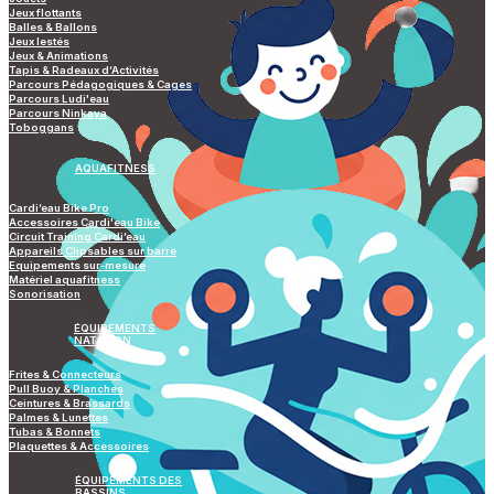
Jeux flottants
Balles & Ballons
Jeux lestés
Jeux & Animations
Tapis & Radeaux d’Activités
Parcours Pédagogiques & Cages
Parcours Ludi'eau
Parcours Ninkaya
Toboggans
AQUAFITNESS
Cardi’eau Bike Pro
Accessoires Cardi'eau Bike
Circuit Training Cardi’eau
Appareils Clipsables sur barre
Equipements sur-mesure
Matériel aquafitness
Sonorisation
ÉQUIPEMENTS
NATATION
Frites & Connecteurs
Pull Buoy & Planches
Ceintures & Brassards
Palmes & Lunettes
Tubas & Bonnets
Plaquettes & Accessoires
ÉQUIPEMENTS DES
BASSINS