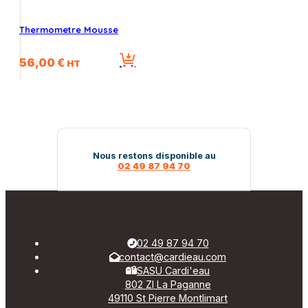
Thermometre Mousse
56,00
€
HT
Nous restons disponible au
02 49 87 94 70
02 49 87 94 70
contact@cardieau.com
SASU Cardi'eau
802 ZI La Paganne
49110 St Pierre Montlimart