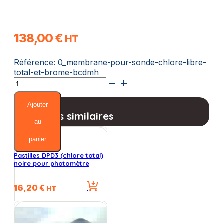
138,00
€
HT
Référence:
0_membrane-pour-sonde-chlore-libre-
total-et-brome-bcdmh
quantité
de
Membrane
Ajouter
pour
Produits similaires
sonde
au
chlore
panier
libre,
total
Pastilles DPD3 (chlore total)
et
noire pour photomètre
brome
(BCDMH)
16,20
€
HT