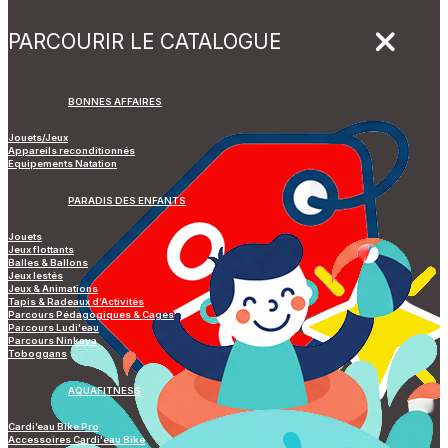
PARCOURIR LE CATALOGUE
BONNES AFFAIRES
Jouets/Jeux
Appareils reconditionnés
Equipements Natation
PARADIS DES ENFANTS
Jouets
Jeux flottants
Balles & Ballons
Jeux lestés
Jeux & Animations
Tapis & Radeaux d’Activités
Parcours Pédagogiques & Cages
Parcours Ludi'eau
Parcours Ninkaya
Toboggans
AQUAFITNESS
Cardi’eau Bike Pro
Accessoires Cardi'eau Bike