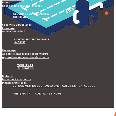
Bancs
Sèche-mains et Sèche-cheveux
SÉCURITÉ SURVEILLANCE &
INFIRMERIE
Sécurité & Surveillance
Infirmerie
Accessibilité PMR
TRAITEMENT FILTRATION &
HYGIÈNE
Nettoyage
Appareils et Accessoires de mesure
Appareils et Accessoires de dosage
MOBILIER ET
DECORATION
Mobilier
Poissons à suspendre
Plantes artificielles
QUI SOMMES-NOUS ?
AQUAGYM
GALERIES
CATALOGUE
PARTENARIAT
CONTACTEZ-NOUS