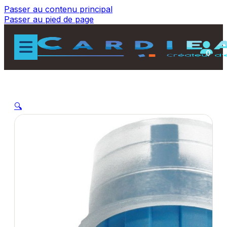
Passer au contenu principal
Passer au pied de page
0
🔍