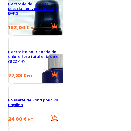
Electrode de PH sans
pression en verre MAX 0,5
BARS
162,06
€
HT
Electrolite pour sonde de
chlore libre total et brome
(BCDMH)
77,38
€
HT
Epuisette de Fond pour Vis
Papillon
24,80
€
HT