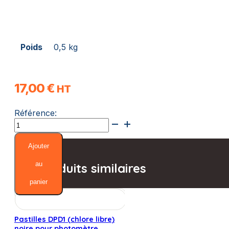
Poids
0,5 kg
17,00
€
HT
Référence:
quantité
de
SensoStick
Ajouter
"Pool
HR"
au
Produits similaires
pH,
panier
chlore
libre/total
(sachet
de
Pastilles DPD1 (chlore libre)
6
noire pour photomètre