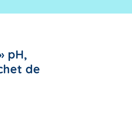
» pH,
achet de