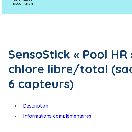
MOBILIER ET
Pièces à sceller
DECORATION
Appareils et Accessoires de mesure
Mobilier
Appareils et Accessoires de dosage
Poissons à suspendre
SensoStick « Pool HR 
Plantes artificielles
chlore libre/total (s
6 capteurs)
Description
Informations complémentaires