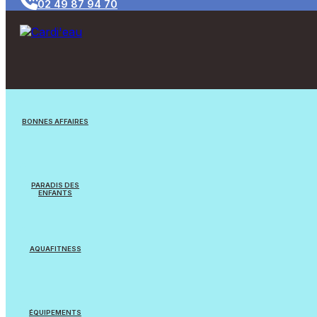
02 49 87 94 70
BONNES AFFAIRES
Jouets/Jeux
PARADIS DES
ENFANTS
Appareils reconditionnés
Jouets
Equipements Natation
AQUAFITNESS
Jeux flottants
Cardi’eau Bike Pro
Balles & Ballons
ÉQUIPEMENTS