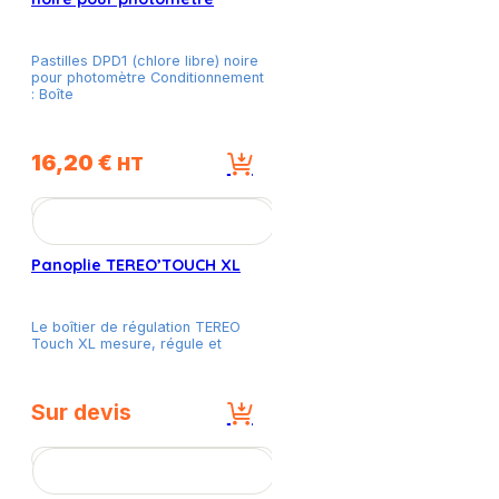
capteurs)
Pastilles DPD1 (chlore libre) noire
pour photomètre Conditionnement
: Boîte
16,20
€
HT
Panoplie TEREO’TOUCH XL
Le boîtier de régulation TEREO
Touch XL mesure, régule et
Sur devis