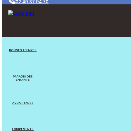
02 49 87 94 70
BONNES AFFAIRES
Jouets/Jeux
PARADIS DES
ENFANTS
Appareils reconditionnés
Jouets
Equipements Natation
AQUAFITNESS
Jeux flottants
Cardi’eau Bike Pro
Balles & Ballons
ÉQUIPEMENTS