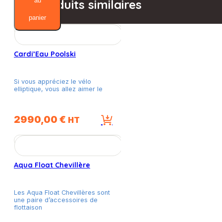
Cardi'Eau
au
Produits similaires
panier
Cardi’Eau Poolski
Si vous appréciez le vélo
elliptique, vous allez aimer le
2990,00
€
HT
Aqua Float Chevillère
Les Aqua Float Chevillères sont
une paire d’accessoires de
flottaison