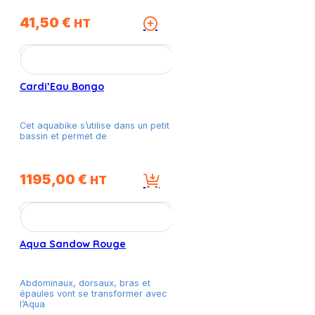
41,50
€
Ce
HT
produit
a
plusieurs
variations.
Cardi’Eau Bongo
Les
options
peuvent
Cet aquabike s’utilise dans un petit
être
bassin et permet de
choisies
sur
la
1195,00
€
HT
page
du
produit
Aqua Sandow Rouge
Abdominaux, dorsaux, bras et
épaules vont se transformer avec
l’Aqua