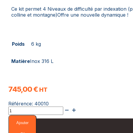
Ce kit permet 4 Niveaux de difficulté par indexation (pl
colline et montagne)Offre une nouvelle dynamique !
Poids
6 kg
Matière
​Inox 316 L
745,00
€
HT
Référence:
40010
quantité
de
Kit
Ajouter
Frein