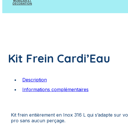
MOBILIER ET
Pièces à sceller
DECORATION
Appareils et Accessoires de mesure
Mobilier
Appareils et Accessoires de dosage
Poissons à suspendre
Plantes artificielles
Kit Frein Cardi’Eau
Description
Informations complémentaires
Kit frein entièrement en Inox 316 L qui s’adapte sur v
pro sans aucun perçage.