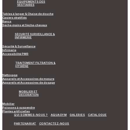
ÉQUIPEMENTS DES
VESTIAIRES
Tables à langer & Chaise de douche
Casiers stratifiés
Bancs
Sèche-mains et Sèche-cheveux
SÉCURITÉ SURVEILLANCE &
INFIRMERIE
Sécurité & Surveillance
Infirmerie
Accessibilité PMR
TRAITEMENT FILTRATION &
HYGIÈNE
Nettoyage
Appareils et Accessoires de mesure
Appareils et Accessoires de dosage
MOBILIER ET
DECORATION
Mobilier
Poissons à suspendre
Plantes artificielles
QUI SOMMES-NOUS ?
AQUAGYM
GALERIES
CATALOGUE
PARTENARIAT
CONTACTEZ-NOUS