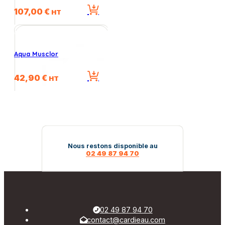
107,00
€
HT
Aqua Musclor
42,90
€
HT
Nous restons disponible au
02 49 87 94 70
02 49 87 94 70
contact@cardieau.com