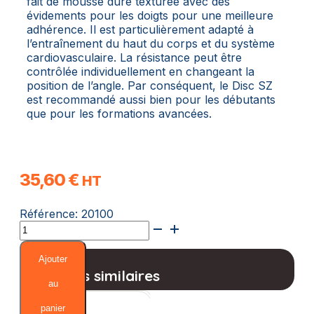
fait de mousse dure texturée avec des
évidements pour les doigts pour une meilleure
adhérence. Il est particulièrement adapté à
l’entraînement du haut du corps et du système
cardiovasculaire. La résistance peut être
contrôlée individuellement en changeant la
position de l’angle. Par conséquent, le Disc SZ
est recommandé aussi bien pour les débutants
que pour les formations avancées.
35,60
€
HT
Référence:
20100
quantité
de
Aquadisc
Ajouter
Beco
Produits similaires
Sz
au
®
panier