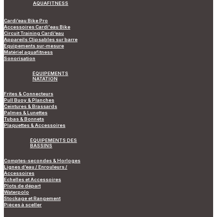
AQUAFITNESS
Cardi’eau Bike Pro
Accessoires Cardi'eau Bike
Circuit Training Cardi’eau
Appareils Clipsables sur barre
Equipements sur-mesure
Matériel aquafitness
Sonorisation
ÉQUIPEMENTS
NATATION
Frites & Connecteurs
Pull Buoy & Planches
Ceintures & Brassards
Palmes & Lunettes
Tubas & Bonnets
Plaquettes & Accessoires
ÉQUIPEMENTS DES
BASSINS
Comptes-secondes & Horloges
Lignes d’eau / Enrouleurs /
Accessoires
Echelles et Accessoires
Plots de départ
Waterpolo
Stockage et Rangement
Pièces à sceller