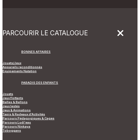
PARCOURIR LE CATALOGUE
BONNES AFFAIRES
Jouets/Jeux
Appareils reconditionnés
Equipements Natation
PARADIS DES ENFANTS
Jouets
Jeux flottants
Balles & Ballons
Jeux lestés
Jeux & Animations
Tapis & Radeaux d’Activités
Parcours Pédagogiques & Cages
Parcours Ludi'eau
Parcours Ninkaya
Toboggans