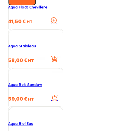
Aqua Float Chevillère
Ce
41,50
€
HT
produit
a
plusieurs
variations.
Aqua Stabileau
Les
options
58,00
€
peuvent
HT
être
choisies
sur
la
Aqua Belt Sandow
page
du
59,00
€
HT
produit
Aqua Biel’Eau