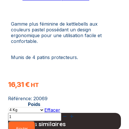
Gamme plus féminine de kettlebells aux
couleurs pastel possédant un design
ergonomique pour une utilisation facile et
confortable.
Munis de 4 patins protecteurs.
16,31
€
HT
Référence:
20069
Poids
Effacer
quantité
de
Produits similaires
Kettlebells
Ajouter