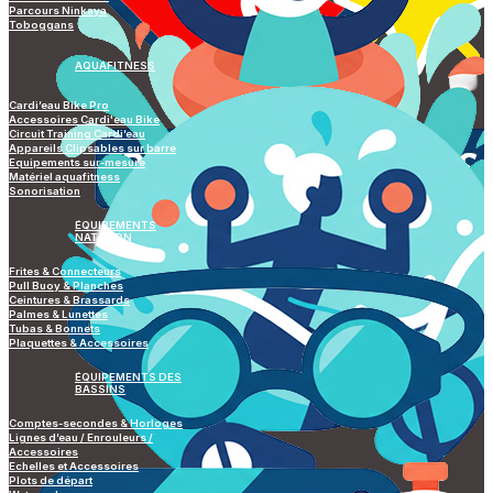
Parcours Ninkaya
Toboggans
AQUAFITNESS
Cardi’eau Bike Pro
Accessoires Cardi'eau Bike
Circuit Training Cardi’eau
Appareils Clipsables sur barre
Equipements sur-mesure
Matériel aquafitness
Sonorisation
ÉQUIPEMENTS
NATATION
Frites & Connecteurs
Pull Buoy & Planches
Ceintures & Brassards
Palmes & Lunettes
Tubas & Bonnets
Plaquettes & Accessoires
ÉQUIPEMENTS DES
BASSINS
Comptes-secondes & Horloges
Lignes d’eau / Enrouleurs /
Accessoires
Echelles et Accessoires
Plots de départ