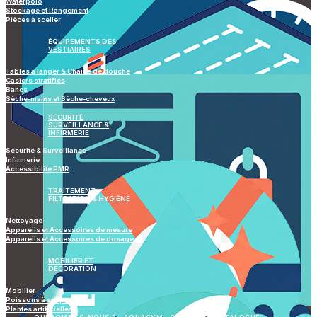
Waterpolo
Stockage et Rangement
Pièces à sceller
ÉQUIPEMENTS DES
VESTIAIRES
Tables à langer & Chaise de douche
Casiers stratifiés
Bancs
Sèche-mains et Sèche-cheveux
SÉCURITÉ
SURVEILLANCE &
INFIRMERIE
Sécurité & Surveillance
Infirmerie
Accessibilité PMR
TRAITEMENT
FILTRATION & HYGIÈNE
Nettoyage
Appareils et Accessoires de mesure
Appareils et Accessoires de dosage
MOBILIER ET
DECORATION
Mobilier
Poissons à suspendre
Plantes artificielles