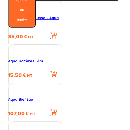
Fit
au
Haltères en Mousse « Aqua
panier
Fight »
35,00
€
HT
Aqua Haltères Slim
15,50
€
HT
Aqua Biel’Eau
107,00
€
HT