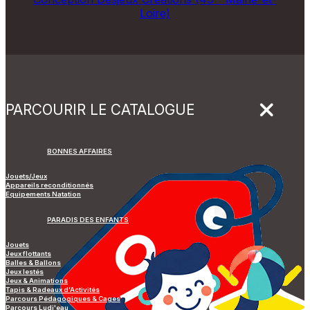
Loire)
PARCOURIR LE CATALOGUE
BONNES AFFAIRES
Jouets/Jeux
Appareils reconditionnés
Equipements Natation
PARADIS DES ENFANTS
Jouets
Jeux flottants
Balles & Ballons
Jeux lestés
Jeux & Animations
Tapis & Radeaux d’Activités
Parcours Pédagogiques & Cages
Parcours Ludi'eau