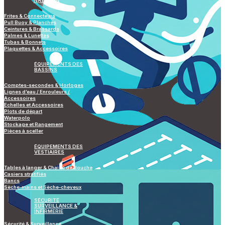
NATATION
Frites & Connecteurs
Pull Buoy & Planches
Ceintures & Brassards
Palmes & Lunettes
Tubas & Bonnets
Plaquettes & Accessoires
ÉQUIPEMENTS DES
BASSINS
Comptes-secondes & Horloges
Lignes d’eau / Enrouleurs /
Accessoires
Echelles et Accessoires
Plots de départ
Waterpolo
Stockage et Rangement
Pièces à sceller
ÉQUIPEMENTS DES
VESTIAIRES
Tables à langer & Chaise de douche
Casiers stratifiés
Bancs
Sèche-mains et Sèche-cheveux
SÉCURITÉ
SURVEILLANCE &
INFIRMERIE
Sécurité & Surveillance