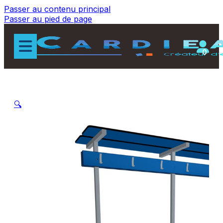
Passer au contenu principal
Passer au pied de page
0
🔍