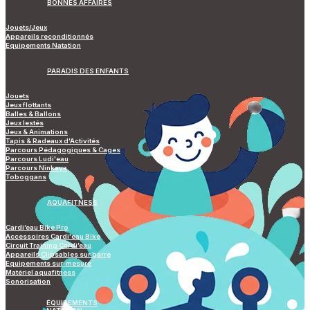
BONNES AFFAIRES
Jouets/Jeux
Appareils reconditionnés
Equipements Natation
PARADIS DES ENFANTS
Jouets
Jeux flottants
Balles & Ballons
Jeux lestés
Jeux & Animations
Tapis & Radeaux d’Activités
Parcours Pédagogiques & Cages
Parcours Ludi'eau
Parcours Ninkaya
Toboggans
AQUAFITNESS
Cardi’eau Bike Pro
Accessoires Cardi'eau Bike
Circuit Training Cardi’eau
Appareils Clipsables sur barre
Equipements sur-mesure
Matériel aquafitness
Sonorisation
ÉQUIPEMENTS