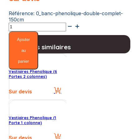
Référence:
0_banc-phenolique-double-complet-
150cm
quantité
de
Banc
Ajouter
Phenolique
Produits similaires
Double
au
Complet
panier
(150cm)
Vestiaires Phenolique (6
Portes 2 colonnes)
Sur devis
Vestiaires Phenolique (1
Porte 1 colonne)
Sur devis