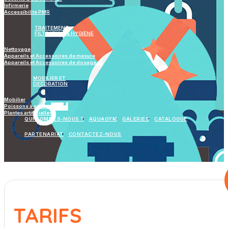
Infirmerie
Accessibilité PMR
TRAITEMENT
FILTRATION & HYGIÈNE
Nettoyage
Appareils et Accessoires de mesure
Appareils et Accessoires de dosage
MOBILIER ET
DECORATION
Mobilier
Poissons à suspendre
Plantes artificielles
QUI SOMMES-NOUS ?
AQUAGYM
GALERIES
CATALOGUE
PARTENARIAT
CONTACTEZ-NOUS
TARIFS