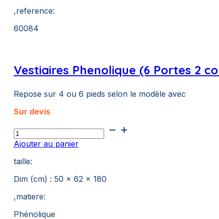
,reference:
60084
Vestiaires Phenolique (6 Portes 2 c
Repose sur 4 ou 6 pieds selon le modèle avec
Sur devis
quantité
de
Ajouter au panier
Vestiaires
Phenolique
taille:
(6
Portes
Dim (cm) : 50 x 62 x 180
2
,matiere:
colonnes)
Phénolique