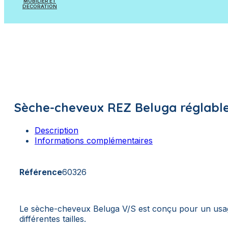
MOBILIER ET
Pièces à sceller
DECORATION
Appareils et Accessoires de mesure
Mobilier
Appareils et Accessoires de dosage
Poissons à suspendre
Plantes artificielles
Sèche-cheveux REZ Beluga réglable
Description
Informations complémentaires
Référence
60326
Le sèche-cheveux Beluga V/S est conçu pour un usage 
différentes tailles.