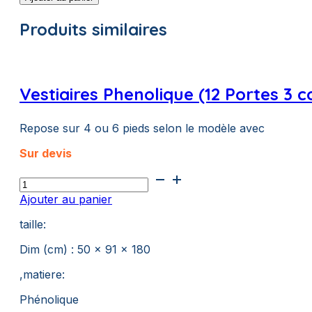
Sèche-
cheveux
Produits similaires
REZ
Beluga
réglable
avec
miroir
Vestiaires Phenolique (12 Portes 3 
Repose sur 4 ou 6 pieds selon le modèle avec
Sur devis
quantité
de
Ajouter au panier
Vestiaires
Phenolique
taille:
(12
Portes
Dim (cm) : 50 x 91 x 180
3
,matiere:
colonnes)
Phénolique