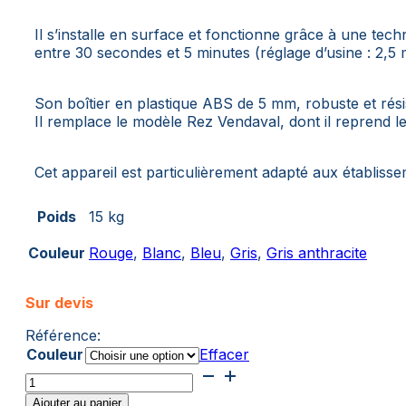
Il s’installe en surface et fonctionne grâce à une tec
entre 30 secondes et 5 minutes (réglage d’usine : 2,5 
Son boîtier en plastique ABS de 5 mm, robuste et résis
Il remplace le modèle Rez Vendaval, dont il reprend les 
Cet appareil est particulièrement adapté aux établisse
Poids
15 kg
Couleur
Rouge
,
Blanc
,
Bleu
,
Gris
,
Gris anthracite
Sur devis
Référence:
Couleur
Effacer
quantité
de
Ajouter au panier