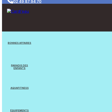
02 49 87 94 70
BONNES AFFAIRES
Jouets/Jeux
PARADIS DES
ENFANTS
Appareils reconditionnés
Jouets
Equipements Natation
AQUAFITNESS
Jeux flottants
Cardi’eau Bike Pro
Balles & Ballons
ÉQUIPEMENTS