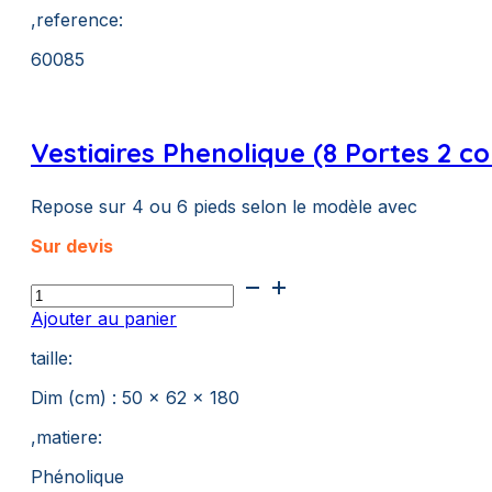
,reference:
60085
Vestiaires Phenolique (8 Portes 2 c
Repose sur 4 ou 6 pieds selon le modèle avec
Sur devis
quantité
de
Ajouter au panier
Vestiaires
Phenolique
taille:
(8
Portes
Dim (cm) : 50 x 62 x 180
2
,matiere:
colonnes)
Phénolique