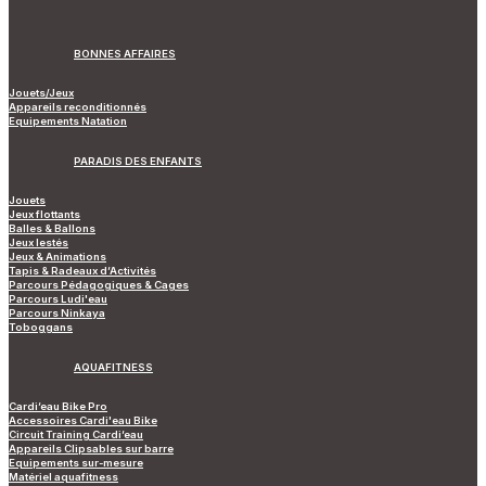
BONNES AFFAIRES
Jouets/Jeux
Appareils reconditionnés
Equipements Natation
PARADIS DES ENFANTS
Jouets
Jeux flottants
Balles & Ballons
Jeux lestés
Jeux & Animations
Tapis & Radeaux d’Activités
Parcours Pédagogiques & Cages
Parcours Ludi'eau
Parcours Ninkaya
Toboggans
AQUAFITNESS
Cardi’eau Bike Pro
Accessoires Cardi'eau Bike
Circuit Training Cardi’eau
Appareils Clipsables sur barre
Equipements sur-mesure
Matériel aquafitness