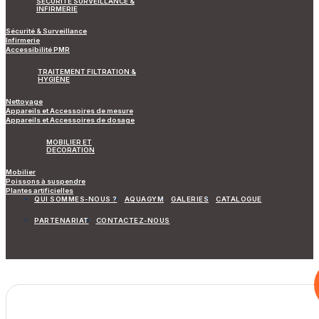
SÉCURITÉ SURVEILLANCE &
INFIRMERIE
Sécurité & Surveillance
Infirmerie
Accessibilité PMR
TRAITEMENT FILTRATION &
HYGIÈNE
Nettoyage
Appareils et Accessoires de mesure
Appareils et Accessoires de dosage
MOBILIER ET
DECORATION
Mobilier
Poissons à suspendre
Plantes artificielles
QUI SOMMES-NOUS ?
AQUAGYM
GALERIES
CATALOGUE
PARTENARIAT
CONTACTEZ-NOUS