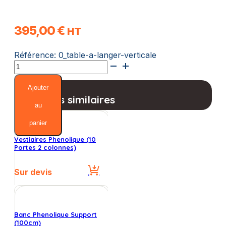
395,00
€
HT
Référence:
0_table-a-langer-verticale
quantité
de
Table
Ajouter
a
Produits similaires
Langer
au
Verticale
panier
Vestiaires Phenolique (10
Portes 2 colonnes)
Sur devis
Banc Phenolique Support
(100cm)