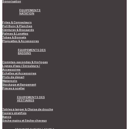
Sonorisation
ÉQUIPEMENTS
NATATION
Frites & Connecteurs
Pull Buoy & Planches
Ceintures & Brassards
Palmes & Lunettes
Tubas & Bonnets
Plaquettes & Accessoires
ÉQUIPEMENTS DES
BASSINS
Comptes-secondes & Horloges
Lignes d’eau / Enrouleurs /
Accessoires
Echelles et Accessoires
Plots de départ
Waterpolo
Stockage et Rangement
Pièces à sceller
ÉQUIPEMENTS DES
VESTIAIRES
Tables à langer & Chaise de douche
Casiers stratifiés
Bancs
Sèche-mains et Sèche-cheveux