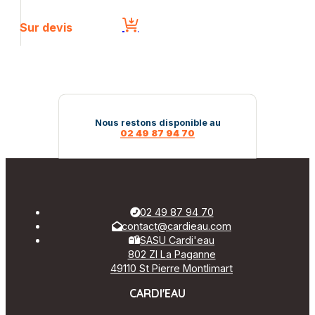
Sur devis
Nous restons disponible au
02 49 87 94 70
02 49 87 94 70
contact@cardieau.com
SASU Cardi'eau
802 ZI La Paganne
49110 St Pierre Montlimart
CARDI'EAU