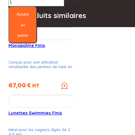
quantité
de
Lunettes
Produits similaires
Ajouter
Betta
Finis
au
panier
Monopalme Finis
Conçue pour une utilisation
simultanée des jambes de haut en
67,00
€
Ce
HT
produit
a
plusieurs
variations.
Lunettes Swimmies Finis
Les
options
peuvent
Idéal pour les nageurs âgés de 2
être
à 6 ans.