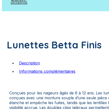
MOBILIER ET
Pièces à sceller
DECORATION
Appareils et Accessoires de mesure
Mobilier
Appareils et Accessoires de dosage
Poissons à suspendre
Lunettes Betta Finis
Plantes artificielles
Description
Informations complémentaires
Conçues pour les nageurs âgés de 6 à 12 ans. Les lun
conçues avec une monture souple d’une seule pièce qu
étanche et empêche les fuites, tandis que les lentilles
visibilité accrue. Les doubles clips latéraux permetten