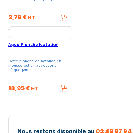
choisies
sur
la
2,79
€
HT
page
du
produit
Aqua Planche Natation
Cette planche de natation en
mousse est un accessoire
d’aquagym
18,95
€
HT
Nous restons disponible au
02 49 87 94