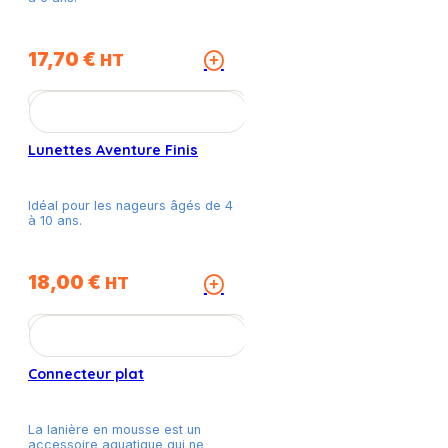
choisies
sur
la
17,70
€
Ce
HT
page
produit
du
a
produit
plusieurs
variations.
Lunettes Aventure Finis
Les
options
peuvent
Idéal pour les nageurs âgés de 4
être
à 10 ans.
choisies
sur
la
18,00
€
Ce
HT
page
produit
du
a
produit
plusieurs
variations.
Connecteur plat
Les
options
peuvent
La lanière en mousse est un
être
accessoire aquatique qui ne