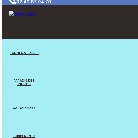
02 49 87 94 70
BONNES AFFAIRES
Jouets/Jeux
PARADIS DES
ENFANTS
Appareils reconditionnés
Jouets
Equipements Natation
AQUAFITNESS
Jeux flottants
Cardi’eau Bike Pro
Balles & Ballons
ÉQUIPEMENTS