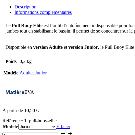
Description
Informations complémentaires
Le
Pull Buoy Elite
est l’outil d’entraînement indispensable pour tou
jambes tout en stabilisant le bassin, il permet de se concentrer sur l
Disponible en
version Adulte
et
version Junior
, le Pull Buoy Elite
Poids
0,2 kg
Modèle
Adulte
,
Junior
Matière
EVA
À partir de
10,50
€
Référence:
1_pull-buoy-elite
Modèle
Effacer
quantité