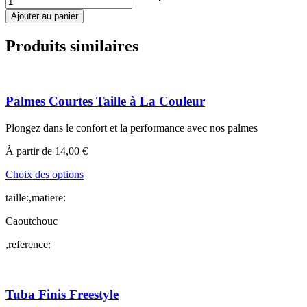
de
Ajouter au panier
Pull
Buoy
Produits similaires
Elite
Palmes Courtes Taille à La Couleur
Plongez dans le confort et la performance avec nos palmes
À partir de
14,00
€
Ce
Choix des options
produit
taille:,matiere:
a
plusieurs
Caoutchouc
variations.
Les
,reference:
options
peuvent
être
choisies
Tuba Finis Freestyle
sur