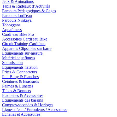
Jeux & Animations
Tapis & Radeaux d’Activités
Parcours Pédagogiques & Cages
Parcours Ludi'eau
Parcours Ninkaya
Toboggans
Aquafitness
Cardi’eau Bike Pro
Accessoires Cardi'eau Bike
Circuit Training Cardi’eau
Appareils Clipsables sur barre
Equipements sur-mesure
Matériel aquafitness
Sonorisation
Équipements natation
Frites & Connecteurs
Pull Buoy & Planches
Ceintures & Brassards
Palmes & Lunettes
Tubas & Bonnets
Plaquettes & Accessoires
Équipements des bassins
Comptes-secondes & Horloges
Lignes d’eau / Enrouleurs / Accessoires
Echelles et Accessoires