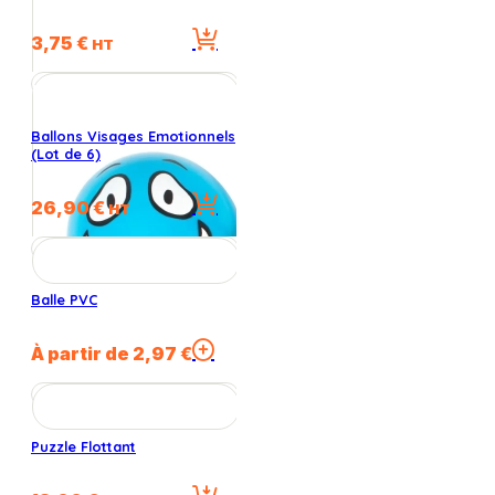
3,75
€
HT
Ballons Visages Emotionnels
(Lot de 6)
26,90
€
HT
Balle PVC
Ce
À partir de
2,97
€
produit
a
plusieurs
variations.
Puzzle Flottant
Les
options