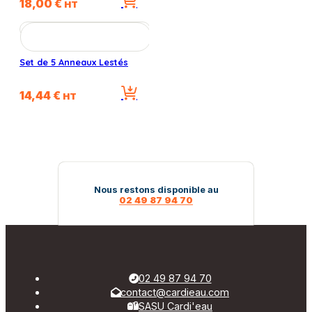
18,00
€
peuvent
HT
être
choisies
sur
la
Set de 5 Anneaux Lestés
page
du
14,44
€
HT
produit
Nous restons disponible au
02 49 87 94 70
02 49 87 94 70
contact@cardieau.com
SASU Cardi'eau