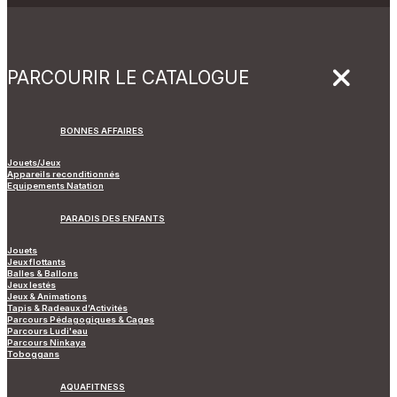
PARCOURIR LE CATALOGUE
BONNES AFFAIRES
Jouets/Jeux
Appareils reconditionnés
Equipements Natation
PARADIS DES ENFANTS
Jouets
Jeux flottants
Balles & Ballons
Jeux lestés
Jeux & Animations
Tapis & Radeaux d’Activités
Parcours Pédagogiques & Cages
Parcours Ludi'eau
Parcours Ninkaya
Toboggans
AQUAFITNESS