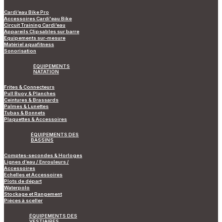
Cardi’eau Bike Pro
Accessoires Cardi'eau Bike
Circuit Training Cardi’eau
Appareils Clipsables sur barre
Equipements sur-mesure
Matériel aquafitness
Sonorisation
ÉQUIPEMENTS
NATATION
Frites & Connecteurs
Pull Buoy & Planches
Ceintures & Brassards
Palmes & Lunettes
Tubas & Bonnets
Plaquettes & Accessoires
ÉQUIPEMENTS DES
BASSINS
Comptes-secondes & Horloges
Lignes d’eau / Enrouleurs /
Accessoires
Echelles et Accessoires
Plots de départ
Waterpolo
Stockage et Rangement
Pièces à sceller
ÉQUIPEMENTS DES
VESTIAIRES