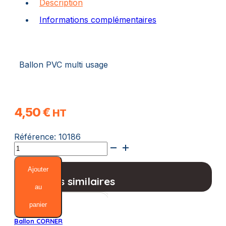
Description
Informations complémentaires
Ballon PVC multi usage
4,50
€
HT
Référence:
10186
quantité
de
Ballon
Ajouter
PVC
Produits similaires
au
panier
Ballon CORNER