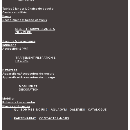
Tables à langer & Chaise de douche
Casiers stratifiés
Bancs
Sèche-mains et Sèche-cheveux
SÉCURITÉ SURVEILLANCE &
INFIRMERIE
Sécurité & Surveillance
Infirmerie
Accessibilité PMR
TRAITEMENT FILTRATION &
HYGIÈNE
Nettoyage
Appareils et Accessoires de mesure
Appareils et Accessoires de dosage
MOBILIER ET
DECORATION
Mobilier
Poissons à suspendre
Plantes artificielles
QUI SOMMES-NOUS ?
AQUAGYM
GALERIES
CATALOGUE
PARTENARIAT
CONTACTEZ-NOUS