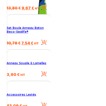
Le
Le
13,80
€
9,67
€
HT
prix
prix
initial
actuel
était :
est :
13,80 €.
9,67 €.
Set Boule Anneau Baton
Beco-Sealife®
Le
Le
10,78
€
7,54
€
HT
prix
prix
initial
actuel
était :
est :
10,78 €.
7,54 €.
Anneau Souple à Lamelles
3,90
€
HT
Accessoires Lestés
43,09
€