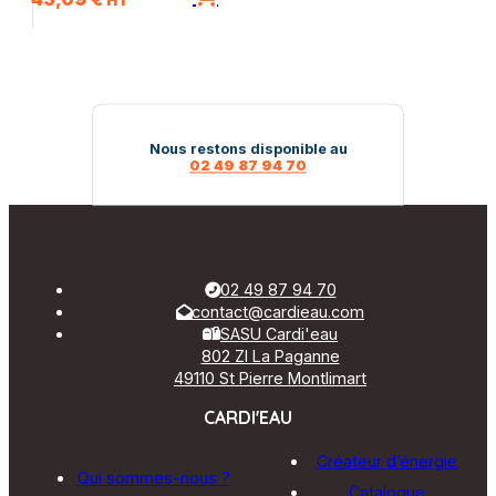
HT
Nous restons disponible au
02 49 87 94 70
02 49 87 94 70
contact@cardieau.com
SASU Cardi'eau
802 ZI La Paganne
49110 St Pierre Montlimart
CARDI'EAU
Créateur d’énergie
Qui sommes-nous ?
Catalogue