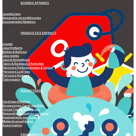
BONNES AFFAIRES
Jouets/Jeux
Appareils reconditionnés
Equipements Natation
PARADIS DES ENFANTS
Jouets
Jeux flottants
Balles & Ballons
Jeux lestés
Jeux & Animations
Tapis & Radeaux d’Activités
Parcours Pédagogiques & Cages
Parcours Ludi'eau
Parcours Ninkaya
Toboggans
AQUAFITNESS
Cardi’eau Bike Pro
Accessoires Cardi'eau Bike
Circuit Training Cardi’eau
Appareils Clipsables sur barre
Equipements sur-mesure
Matériel aquafitness
Sonorisation
ÉQUIPEMENTS