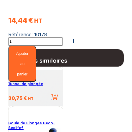
14,44
€
HT
Référence:
10178
quantité
de
Set
Ajouter
de
Produits similaires
5
au
Anneaux
panier
Lestés
Tunnel de plongée
30,75
€
HT
Boule de Plongee Beco-
Sealife®