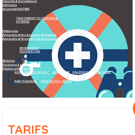
Sécurité & Surveillance
Infirmerie
Accessibilité PMR
TRAITEMENT FILTRATION &
HYGIÈNE
Nettoyage
Appareils et Accessoires de mesure
Appareils et Accessoires de dosage
MOBILIER ET
DECORATION
Mobilier
Poissons à suspendre
Plantes artificielles
QUI SOMMES-NOUS ?
AQUAGYM
GALERIES
CATALOGUE
PARTENARIAT
CONTACTEZ-NOUS
TARIFS