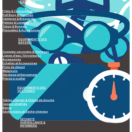
NATATION
Frites & Connecteurs
Pull Buoy & Planches
Ceintures & Brassards
Palmes & Lunettes
Tubas & Bonnets
Plaquettes & Accessoires
ÉQUIPEMENTS DES
BASSINS
Comptes-secondes & Horloges
Lignes d’eau / Enrouleurs /
Accessoires
Echelles et Accessoires
Plots de départ
Waterpolo
Stockage et Rangement
Pièces à sceller
ÉQUIPEMENTS DES
VESTIAIRES
Tables à langer & Chaise de douche
Casiers stratifiés
Bancs
Sèche-mains et Sèche-cheveux
SÉCURITÉ
SURVEILLANCE &
INFIRMERIE