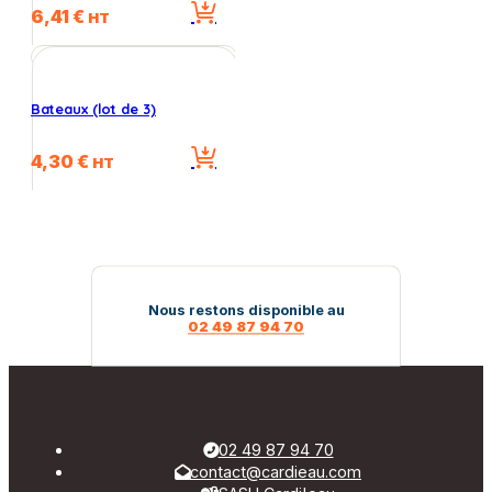
6,41
€
HT
Bateaux (lot de 3)
4,30
€
HT
Nous restons disponible au
02 49 87 94 70
02 49 87 94 70
contact@cardieau.com