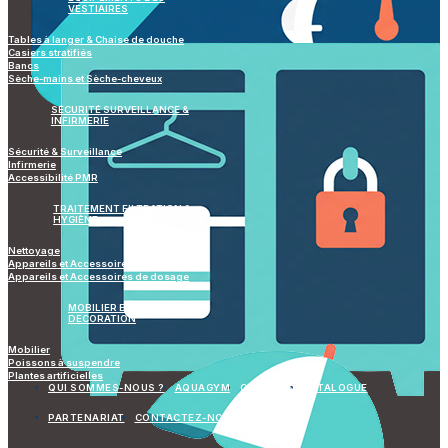
VESTIAIRES
Tables à langer & Chaise de douche
Casiers stratifiés
Bancs
Sèche-mains et Sèche-cheveux
SÉCURITÉ SURVEILLANCE &
INFIRMERIE
Sécurité & Surveillance
Infirmerie
Accessibilité PMR
TRAITEMENT FILTRATION &
HYGIÈNE
Nettoyage
Appareils et Accessoires de mesure
Appareils et Accessoires de dosage
MOBILIER ET
DECORATION
Mobilier
Poissons à suspendre
Plantes artificielles
QUI SOMMES-NOUS ?
AQUAGYM
GALERIES
CATALOGUE
PARTENARIAT
CONTACTEZ-NOUS