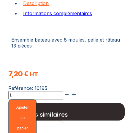
Description
Informations complémentaires
Ensemble bateau avec 8 moules, pelle et râteau
13 pièces
7,20
€
HT
Référence:
10195
quantité
de
Ensemble
Ajouter
Bateau
Produits similaires
au
panier