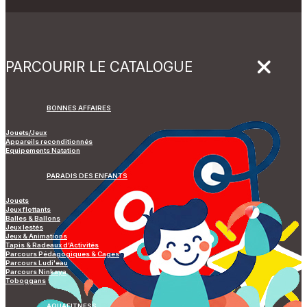
PARCOURIR LE CATALOGUE
BONNES AFFAIRES
Jouets/Jeux
Appareils reconditionnés
Equipements Natation
PARADIS DES ENFANTS
Jouets
Jeux flottants
Balles & Ballons
Jeux lestés
Jeux & Animations
Tapis & Radeaux d’Activités
Parcours Pédagogiques & Cages
Parcours Ludi'eau
Parcours Ninkaya
Toboggans
AQUAFITNESS