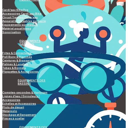
Cardi’eau Bike Pro
Accessoires Cardi'eau Bike
Circuit Training Cardi’eau
Appareils Clipsables sur barre
Equipements sur-mesure
Matériel aquafitness
Sonorisation
ÉQUIPEMENTS
NATATION
Frites & Connecteurs
Pull Buoy & Planches
Ceintures & Brassards
Palmes & Lunettes
Tubas & Bonnets
Plaquettes & Accessoires
ÉQUIPEMENTS DES
BASSINS
Comptes-secondes & Horloges
Lignes d’eau / Enrouleurs /
Accessoires
Echelles et Accessoires
Plots de départ
Waterpolo
Stockage et Rangement
Pièces à sceller
ÉQUIPEMENTS DES