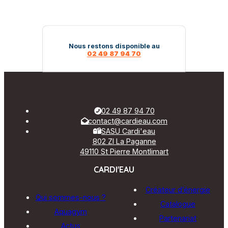
Nous restons disponible au
02 49 87 94 70
02 49 87 94 70
contact@cardieau.com
SASU Cardi'eau
802 ZI La Paganne
49110 St Pierre Montlimart
CARDI'EAU
Créateur d’énergie
Qui sommes-nous ?
Catalogue
Aquagym
Partenariat
Actus