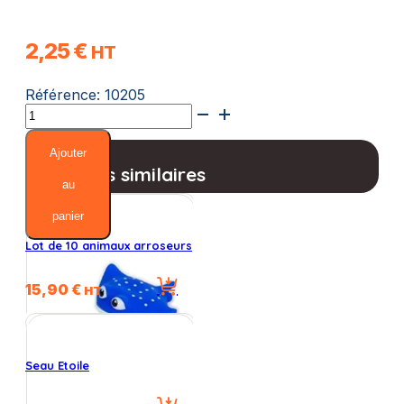
2,25
€
HT
Référence:
10205
quantité
de
Arrosoir
Ajouter
coloré
Produits similaires
au
panier
Lot de 10 animaux arroseurs
15,90
€
HT
Seau Etoile