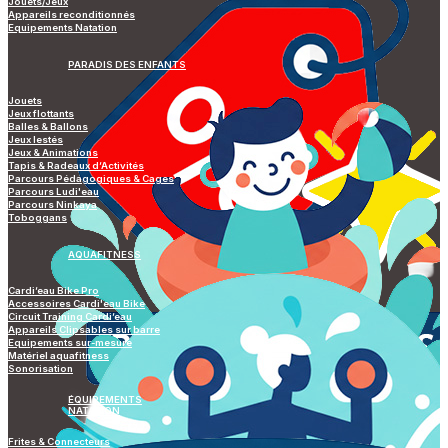
Jouets/Jeux
Appareils reconditionnés
Equipements Natation
PARADIS DES ENFANTS
Jouets
Jeux flottants
Balles & Ballons
Jeux lestés
Jeux & Animations
Tapis & Radeaux d’Activités
Parcours Pédagogiques & Cages
Parcours Ludi'eau
Parcours Ninkaya
Toboggans
AQUAFITNESS
Cardi’eau Bike Pro
Accessoires Cardi'eau Bike
Circuit Training Cardi’eau
Appareils Clipsables sur barre
Equipements sur-mesure
Matériel aquafitness
Sonorisation
ÉQUIPEMENTS
NATATION
Frites & Connecteurs