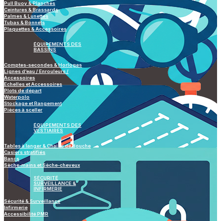
Pull Buoy & Planches
Ceintures & Brassards
Palmes & Lunettes
Tubas & Bonnets
Plaquettes & Accessoires
ÉQUIPEMENTS DES
BASSINS
Comptes-secondes & Horloges
Lignes d’eau / Enrouleurs /
Accessoires
Echelles et Accessoires
Plots de départ
Waterpolo
Stockage et Rangement
Pièces à sceller
ÉQUIPEMENTS DES
VESTIAIRES
Tables à langer & Chaise de douche
Casiers stratifiés
Bancs
Sèche-mains et Sèche-cheveux
SÉCURITÉ
SURVEILLANCE &
INFIRMERIE
Sécurité & Surveillance
Infirmerie
Accessibilité PMR