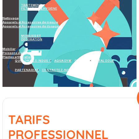
TRAITEMENT
FILTRATION & HYGIÈNE
Nettoyage
Appareils et Accessoires de mesure
Appareils et Accessoires de dosage
MOBILIER ET
DECORATION
Mobilier
Poissons à suspendre
Plantes artificielles
QUI SOMMES-NOUS ?
AQUAGYM
GALERIES
CATALOGUE
PARTENARIAT
CONTACTEZ-NOUS
TARIFS
PROFESSIONNEL