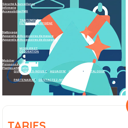
Sécurité & Surveillance
Infirmerie
Accessibilité PMR
TRAITEMENT
FILTRATION & HYGIÈNE
Nettoyage
Appareils et Accessoires de mesure
Appareils et Accessoires de dosage
MOBILIER ET
DECORATION
Mobilier
Poissons à suspendre
Plantes artificielles
QUI SOMMES-NOUS ?
AQUAGYM
GALERIES
CATALOGUE
PARTENARIAT
CONTACTEZ-NOUS
TARIFS