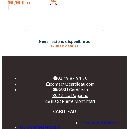
16,16
€
HT
Nous restons disponible au
02 49 87 94 70
02 49 87 94 70
contact@cardieau.com
SASU Cardi'eau
802 ZI La Paganne
49110 St Pierre Montlimart
CARDI'EAU
Créateur d’énergie
Qui sommes-nous ?