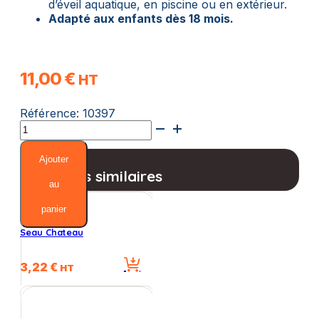
d’éveil aquatique, en piscine ou en extérieur.
Adapté aux enfants dès 18 mois.
11,00
€
HT
Référence:
10397
quantité
de
Ensemble
Ajouter
maxi
Produits similaires
camion
au
ECO
panier
"recyclé"
🌱
Seau Chateau
3,22
€
HT