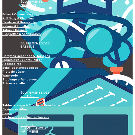
ÉQUIPEMENTS
NATATION
Frites & Connecteurs
Pull Buoy & Planches
Ceintures & Brassards
Palmes & Lunettes
Tubas & Bonnets
Plaquettes & Accessoires
ÉQUIPEMENTS DES
BASSINS
Comptes-secondes & Horloges
Lignes d’eau / Enrouleurs /
Accessoires
Echelles et Accessoires
Plots de départ
Waterpolo
Stockage et Rangement
Pièces à sceller
ÉQUIPEMENTS DES
VESTIAIRES
Tables à langer & Chaise de douche
Casiers stratifiés
Bancs
Sèche-mains et Sèche-cheveux
SÉCURITÉ
SURVEILLANCE &
INFIRMERIE