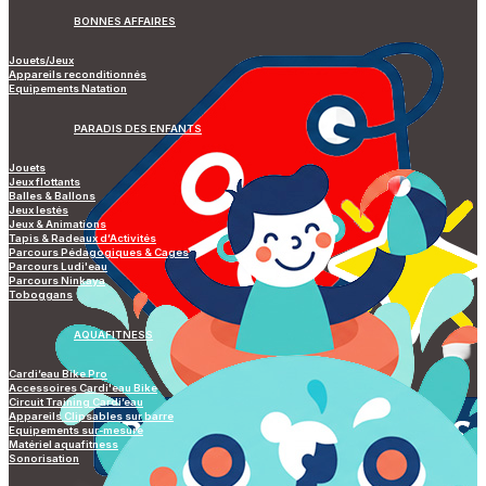
BONNES AFFAIRES
Jouets/Jeux
Appareils reconditionnés
Equipements Natation
PARADIS DES ENFANTS
Jouets
Jeux flottants
Balles & Ballons
Jeux lestés
Jeux & Animations
Tapis & Radeaux d’Activités
Parcours Pédagogiques & Cages
Parcours Ludi'eau
Parcours Ninkaya
Toboggans
AQUAFITNESS
Cardi’eau Bike Pro
Accessoires Cardi'eau Bike
Circuit Training Cardi’eau
Appareils Clipsables sur barre
Equipements sur-mesure
Matériel aquafitness
Sonorisation