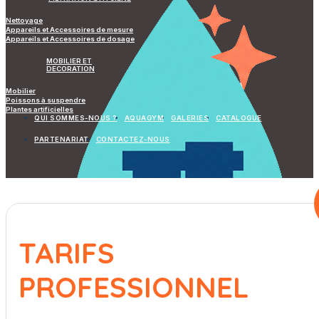
Nettoyage
Appareils et Accessoires de mesure
Appareils et Accessoires de dosage
MOBILIER ET
DECORATION
Mobilier
Poissons à suspendre
Plantes artificielles
QUI SOMMES-NOUS ?
AQUAGYM
GALERIES
CATALOGUE
PARTENARIAT
CONTACTEZ-NOUS
TARIFS
PROFESSIONNEL