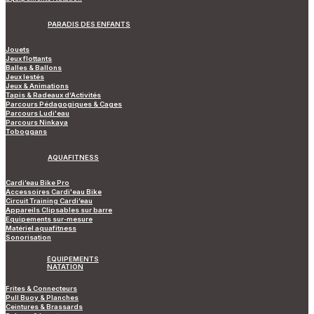
PARADIS DES ENFANTS
Jouets
Jeux flottants
Balles & Ballons
Jeux lestés
Jeux & Animations
Tapis & Radeaux d’Activités
Parcours Pédagogiques & Cages
Parcours Ludi'eau
Parcours Ninkaya
Toboggans
AQUAFITNESS
Cardi’eau Bike Pro
Accessoires Cardi'eau Bike
Circuit Training Cardi’eau
Appareils Clipsables sur barre
Equipements sur-mesure
Matériel aquafitness
Sonorisation
ÉQUIPEMENTS
NATATION
Frites & Connecteurs
Pull Buoy & Planches
Ceintures & Brassards