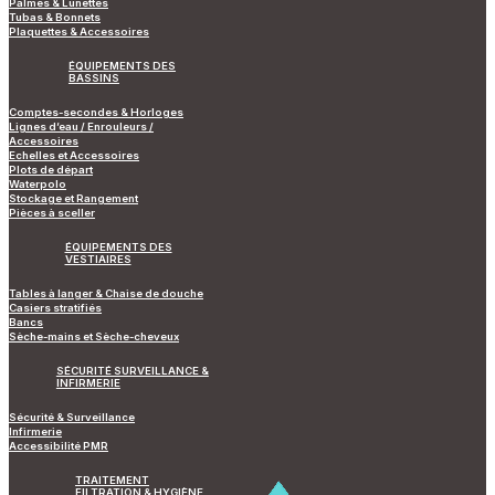
Palmes & Lunettes
Tubas & Bonnets
Plaquettes & Accessoires
ÉQUIPEMENTS DES
BASSINS
Comptes-secondes & Horloges
Lignes d’eau / Enrouleurs /
Accessoires
Echelles et Accessoires
Plots de départ
Waterpolo
Stockage et Rangement
Pièces à sceller
ÉQUIPEMENTS DES
VESTIAIRES
Tables à langer & Chaise de douche
Casiers stratifiés
Bancs
Sèche-mains et Sèche-cheveux
SÉCURITÉ SURVEILLANCE &
INFIRMERIE
Sécurité & Surveillance
Infirmerie
Accessibilité PMR
TRAITEMENT
FILTRATION & HYGIÈNE