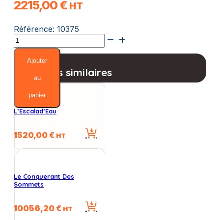
2215,00
€
HT
Référence:
10375
quantité
de
La
Ajouter
maison
Produits similaires
XXL
au
Océane
panier
Ludi'eau
L’Escalad’Eau
1520,00
€
HT
Le Conquerant Des
Sommets
10056,20
€
HT