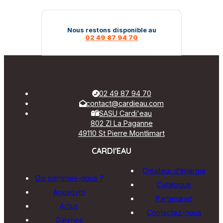
Nous restons disponible au
02 49 87 94 70
02 49 87 94 70
contact@cardieau.com
SASU Cardi'eau
802 ZI La Paganne
49110 St Pierre Montlimart
CARDI'EAU
Créateur d’énergie
Qui sommes-nous ?
Catalogue
Aquagym
Partenariat
Actus
Contactez-nous
Galeries