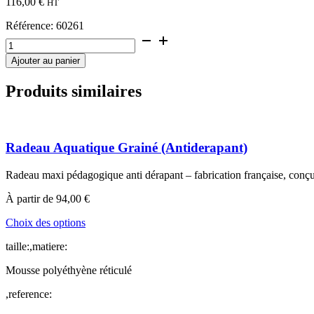
116,00
€
HT
Référence:
60261
quantité
de
Ajouter au panier
Support
mural
Produits similaires
Inox
Radeau Aquatique Grainé (Antiderapant)
Radeau maxi pédagogique anti dérapant – fabrication française, conç
À partir de
94,00
€
Ce
Choix des options
produit
taille:,matiere:
a
plusieurs
Mousse polyéthyène réticulé
variations.
Les
,reference:
options
peuvent