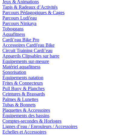
Jeux & Animations
Tapis & Radeaux d’Activités
Parcours Pédagogiques & Cages
Parcours Ludi'eau
Parcours Ninkaya
Toboggans
Aquafitness
Cardi’eau Bike Pro
Accessoires Cardi'eau Bike
Circuit Training Cardi’eau
Appareils Clipsables sur barre
Equipements sur-mesure
Matériel aquafitness
Sonorisation
Équipements natation
Frites & Connecteurs
Pull Buoy & Planches
Ceintures & Brassards
Palmes & Lunettes
Tubas & Bonnets
Plaquettes & Accessoires
Équipements des bassins
Comptes-secondes & Horloges
Lignes d’eau / Enrouleurs / Accessoires
Echelles et Accessoires