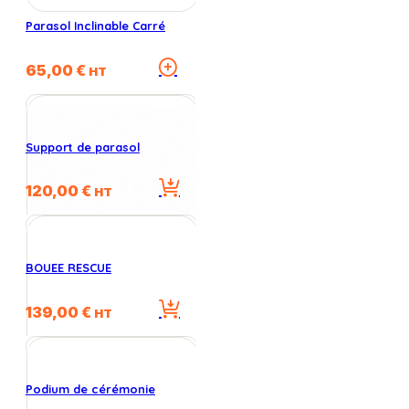
Parasol Inclinable Carré
Ce
65,00
€
HT
produit
a
plusieurs
variations.
Support de parasol
Les
options
120,00
€
peuvent
HT
être
choisies
sur
la
BOUEE RESCUE
page
du
139,00
€
HT
produit
Podium de cérémonie