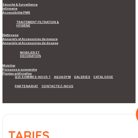
Sécurité & Surveillance
Infirmerie
Accessibilité PMR
TRAITEMENT FILTRATION &
HYGIÈNE
Nettoyage
Appareils et Accessoires de mesure
Appareils et Accessoires de dosage
MOBILIER ET
DECORATION
Mobilier
Poissons à suspendre
Plantes artificielles
QUI SOMMES-NOUS ?
AQUAGYM
GALERIES
CATALOGUE
PARTENARIAT
CONTACTEZ-NOUS
TARIFS