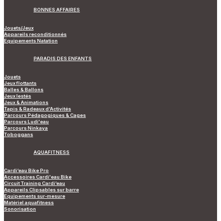
BONNES AFFAIRES
Jouets/Jeux
Appareils reconditionnés
Equipements Natation
PARADIS DES ENFANTS
Jouets
Jeux flottants
Balles & Ballons
Jeux lestés
Jeux & Animations
Tapis & Radeaux d’Activités
Parcours Pédagogiques & Cages
Parcours Ludi'eau
Parcours Ninkaya
Toboggans
AQUAFITNESS
Cardi’eau Bike Pro
Accessoires Cardi'eau Bike
Circuit Training Cardi’eau
Appareils Clipsables sur barre
Equipements sur-mesure
Matériel aquafitness
Sonorisation