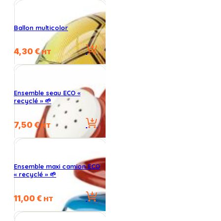
Ballon multicolor
4,30
€
HT
Ensemble seau ECO «
recyclé » 🌱
7,50
€
HT
Ensemble maxi camion ECO
« recyclé » 🌱
11,00
€
HT