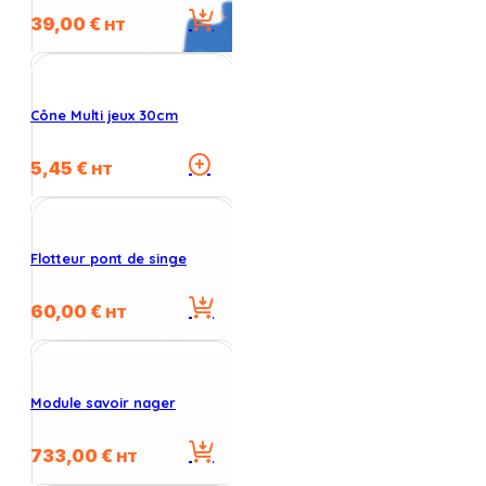
39,00
€
HT
Cône Multi jeux 30cm
Ce
5,45
€
HT
produit
a
plusieurs
variations.
Flotteur pont de singe
Les
options
60,00
€
peuvent
HT
être
choisies
sur
la
Module savoir nager
page
du
733,00
€
HT
produit