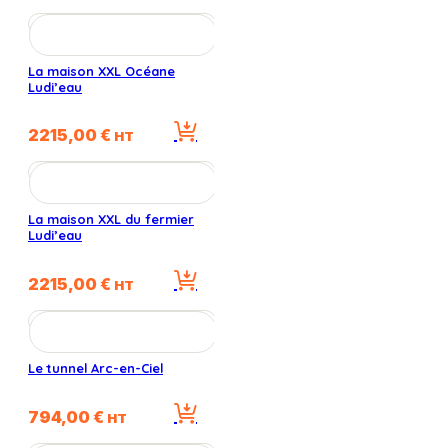
initial
actuel
était :
est :
2765,00 €.
990,00 €.
La maison XXL Océane
Ludi’eau
2215,00
€
HT
La maison XXL du fermier
Ludi’eau
2215,00
€
HT
Le tunnel Arc-en-Ciel
794,00
€
HT