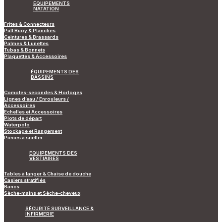
ÉQUIPEMENTS
NATATION
Frites & Connecteurs
Pull Buoy & Planches
Ceintures & Brassards
Palmes & Lunettes
Tubas & Bonnets
Plaquettes & Accessoires
ÉQUIPEMENTS DES
BASSINS
Comptes-secondes & Horloges
Lignes d’eau / Enrouleurs /
Accessoires
Echelles et Accessoires
Plots de départ
Waterpolo
Stockage et Rangement
Pièces à sceller
ÉQUIPEMENTS DES
VESTIAIRES
Tables à langer & Chaise de douche
Casiers stratifiés
Bancs
Sèche-mains et Sèche-cheveux
SÉCURITÉ SURVEILLANCE &
INFIRMERIE