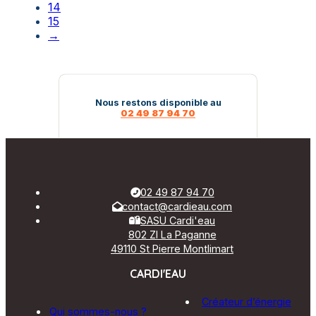
14
15
→
Nous restons disponible au
02 49 87 94 70
02 49 87 94 70
contact@cardieau.com
SASU Cardi'eau
802 ZI La Paganne
49110 St Pierre Montlimart
CARDI'EAU
Créateur d’énergie
Qui sommes-nous ?