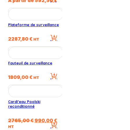
À partir de
592,50
€
être
produit
choisies
a
sur
plusieurs
la
variations.
Plateforme de surveillance
page
Les
du
options
produit
2287,80
€
peuvent
HT
être
choisies
sur
la
Fauteuil de surveillance
page
du
1809,00
€
HT
produit
Cardi’eau Poolski
reconditionné
Le
Le
2765,00
€
990,00
€
prix
prix
HT